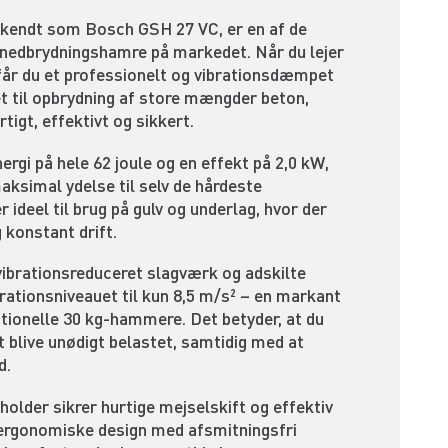
kendt som Bosch GSH 27 VC, er en af de
 nedbrydningshamre på markedet. Når du lejer
år du et professionelt og vibrationsdæmpet
et til opbrydning af store mængder beton,
tigt, effektivt og sikkert.
gi på hele 62 joule og en effekt på 2,0 kW,
ksimal ydelse til selv de hårdeste
 ideel til brug på gulv og underlag, hvor der
 konstant drift.
ibrationsreduceret slagværk og adskilte
rationsniveauet til kun 8,5 m/s² – en markant
ditionelle 30 kg-hammere. Det betyder, at du
 blive unødigt belastet, samtidig med at
d.
older sikrer hurtige mejselskift og effektiv
 ergonomiske design med afsmitningsfri