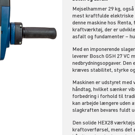
Mejselhammer 29 kg, også 
mest kraftfulde elektriske
denne maskine hos Renta, f
kraftværktøj, der er udvikl
asfalt og fundamenter – hur
Med en imponerende slagener
leverer Bosch GSH 27 VC ma
nedbrydningsopgaver. Den er
kræves stabilitet, styrke og
Maskinen er udstyret med v
håndtag, hvilket sænker vib
forbedring i forhold til tra
kan arbejde længere uden at
slagkraften bevares fuldt u
Den solide HEX28 værktøjsh
kraftoverførsel, mens det