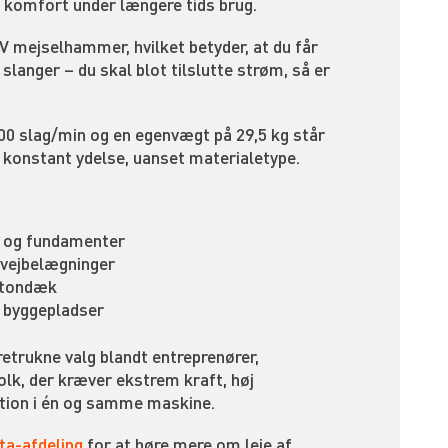
g komfort under længere tids brug.
 mejselhammer, hvilket betyder, at du får
slanger – du skal blot tilslutte strøm, så er
00 slag/min og en egenvægt på 29,5 kg står
 konstant ydelse, uanset materialetype.
e og fundamenter
 vejbelægninger
betondæk
f byggepladser
etrukne valg blandt entreprenører,
lk, der kræver ekstrem kraft, høj
ation i én og samme maskine.
a-afdeling
for at høre mere om leje af