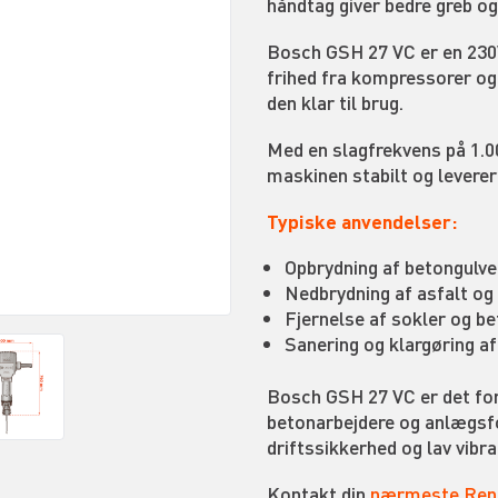
håndtag giver bedre greb o
Bosch GSH 27 VC er en 230V
frihed fra kompressorer og 
den klar til brug.
Med en slagfrekvens på 1.0
maskinen stabilt og leverer
Typiske anvendelser:
Opbrydning af betongulv
Nedbrydning af asfalt og
Fjernelse af sokler og 
Sanering og klargøring a
Bosch GSH 27 VC er det for
betonarbejdere og anlægsfo
driftssikkerhed og lav vibr
Kontakt din
nærmeste Rent