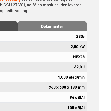
GSH 27 VC), og få en maskine, der leverer
ng nedbrydning.
Dokumenter
230v
2,00 kW
HEX28
62,0 J
1.000 slag/min
760 x 600 x 180 mm
94 dB(A)
105 dB(A)