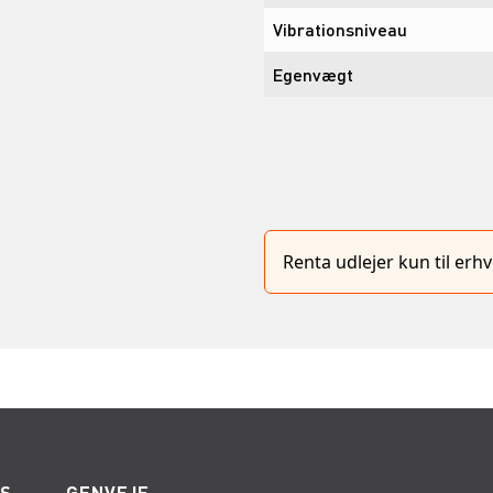
Vibrationsniveau
Egenvægt
Renta udlejer kun til er
ES
GENVEJE