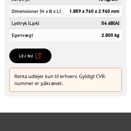
Dimensioner (H x B x L)
1.859 x 760 x 2.940 mm
Lydtryk (LpA)
54 dB(A)
Egenvægt
2.800 kg
LEJ NU
Renta udlejer kun til erhverv. Gyldigt CVR-
nummer er påkrævet.