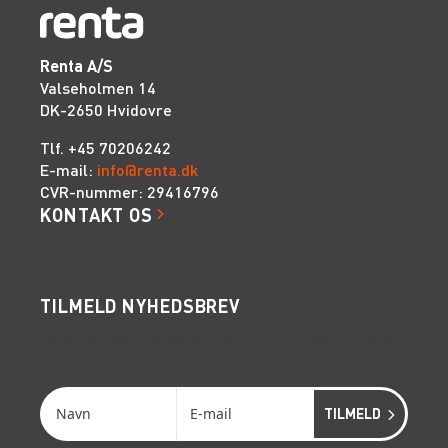
Renta A/S
Valseholmen 14
DK-2650 Hvidovre
Tlf. +45 70206242
E-mail:
info@renta.dk
CVR-nummer: 29416796
KONTAKT OS
TILMELD NYHEDSBREV
Få de seneste nyheder, invitationer, tips og tricks
m.m.