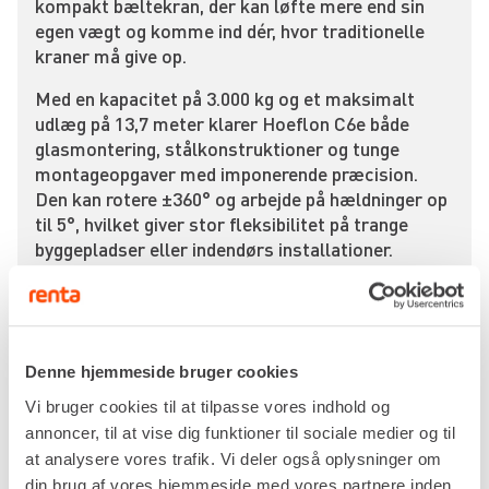
kompakt bæltekran, der kan løfte mere end sin
egen vægt og komme ind dér, hvor traditionelle
kraner må give op.
Med en kapacitet på 3.000 kg og et maksimalt
udlæg på 13,7 meter klarer Hoeflon C6e både
glasmontering, stålkonstruktioner og tunge
montageopgaver med imponerende præcision.
Den kan rotere ±360° og arbejde på hældninger op
til 5°, hvilket giver stor fleksibilitet på trange
byggepladser eller indendørs installationer.
Minikranen måler kun 1.859 x 760 x 2.940 mm og
vejer 2.800 kg, hvilket betyder, at den kan køres
gennem almindelige døråbninger og nemt
transporteres til forskellige arbejdsområder.
Denne hjemmeside bruger cookies
Bælterne er afsmitningsfrie, så du kan arbejde på
Vi bruger cookies til at tilpasse vores indhold og
gulve, fliser og færdige overflader uden at
annoncer, til at vise dig funktioner til sociale medier og til
efterlade mærker.
at analysere vores trafik. Vi deler også oplysninger om
Hoeflon C6e drives af et kraftigt batteri, der giver
din brug af vores hjemmeside med vores partnere inden