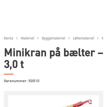
Renta
Materiel
byggemateriel
løftemateriel
m
Minikran på bælter –
3,0 t
Varenummer: 50010