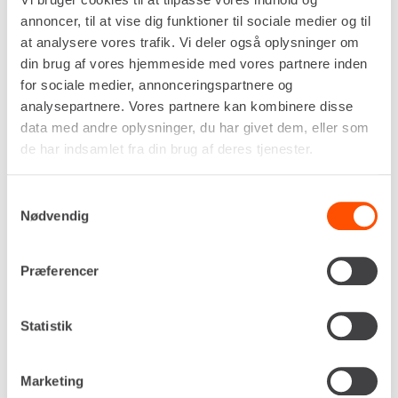
Det enkle design med få bevægelige dele
annoncer, til at vise dig funktioner til sociale medier og til
minimerer risikoen for driftsstop og sikrer en
at analysere vores trafik. Vi deler også oplysninger om
konstant ydeevne. Pælebankeren kan drives af en
din brug af vores hjemmeside med vores partnere inden
kompressor der kan levere et luftforbrug på
for sociale medier, annonceringspartnere og
minimum 1,19 m³/min. Det præcise ventilsystem
analysepartnere. Vores partnere kan kombinere disse
sørger for optimal udnyttelse af luftmængden til
hvert enkelt slag.
data med andre oplysninger, du har givet dem, eller som
de har indsamlet fra din brug af deres tjenester.
Pælehammeren er særligt velegnet til
anlægsgartnere og entreprenører, der monterer
Samtykkevalg
kraftige hegnspæle, vejafmærkning eller
Nødvendig
støtterør. Den anvendes ofte ved kystsikring til
nedramning af stolper eller ved etablering af
midlertidige brokonstruktioner og støjskærme.
Præferencer
For installatører er den uundværlig til præcis
placering af lange jordspyd og
forankringssystemer, hvor manuel nedramning er
Statistik
fysisk umuligt.
Arbejdsopgaver inkluderer nedramning af
Marketing
firkantede og runde træstolper til vildthegn,