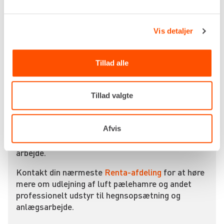
montage af rørprofiler til skiltning samt
installation af fundamentpæle til mindre
trækonstruktioner. Ved projekter, der kræver
Vis detaljer
mange gentagne nedramninger over lange
distancer, sikrer den pneumatiske kraft en høj
fremdriftshastighed og ensartet dybde uden tab af
Tillad alle
præcision.
De solide håndtag giver operatøren fuld kontrol
Tillad valgte
over maskinens placering på emnet. Da maskinen
drives af ekstern trykluft, er der ingen udstødning
eller varm motor tæt på brugeren, hvilket
Afvis
forbedrer arbejdsmiljøet betydeligt ved intensivt
arbejde.
Kontakt din nærmeste
Renta-afdeling
for at høre
mere om udlejning af luft pælehamre og andet
professionelt udstyr til hegnsopsætning og
anlægsarbejde.