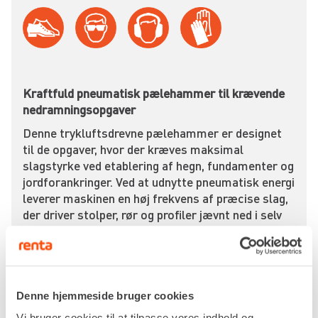
Kraftfuld pneumatisk pælehammer til krævende
nedramningsopgaver
Denne trykluftsdrevne pælehammer er designet
til de opgaver, hvor der kræves maksimal
slagstyrke ved etablering af hegn, fundamenter og
jordforankringer. Ved at udnytte pneumatisk energi
leverer maskinen en høj frekvens af præcise slag,
der driver stolper, rør og profiler jævnt ned i selv
de mest kompakte jordlag. Den robuste
konstruktion i hærdet stål sikrer, at maskinen
modstår de ekstreme mekaniske påvirkninger, der
opstår under vedvarende drift på byggepladser og i
terrænet.
Denne hjemmeside bruger cookies
Vi bruger cookies til at tilpasse vores indhold og