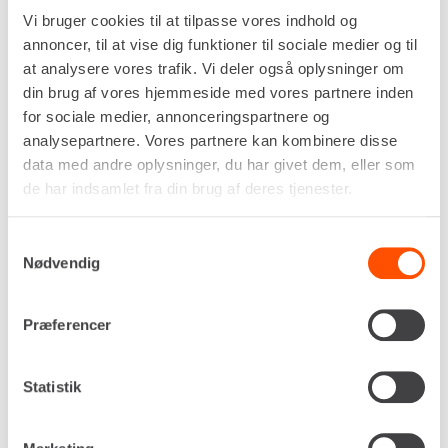
Vi bruger cookies til at tilpasse vores indhold og
annoncer, til at vise dig funktioner til sociale medier og til
at analysere vores trafik. Vi deler også oplysninger om
din brug af vores hjemmeside med vores partnere inden
for sociale medier, annonceringspartnere og
Pallegafler med New Holland skifte.
analysepartnere. Vores partnere kan kombinere disse
data med andre oplysninger, du har givet dem, eller som
de har indsamlet fra din brug af deres tjenester.
Specifikationer
Skifte
New Holland
Samtykkevalg
Nødvendig
Kapacitet, maks
5,0 t
Længde
1.200 mm
Præferencer
LEJ NU
Statistik