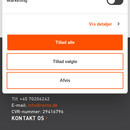
Marketing
Renta udlejer kun til erhverv. Gyldigt CVR-
nummer er påkrævet.
Vis detaljer
Tillad alle
Tillad valgte
Renta A/S
Afvis
Valseholmen 14
DK-2650 Hvidovre
Tlf. +45 70206242
E-mail:
info@renta.dk
CVR-nummer: 29416796
KONTAKT OS