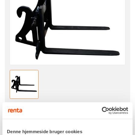
Pr. dag
DKK 542,00
Ekskl. moms
Denne hjemmeside bruger cookies