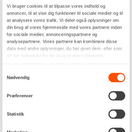
Vi bruger cookies til at tilpasse vores indhold og
annoncer, til at vise dig funktioner til sociale medier og til
at analysere vores trafik. Vi deler også oplysninger om
din brug af vores hjemmeside med vores partnere inden
for sociale medier, annonceringspartnere og
Pallegafler med Weidemann skifte.
analysepartnere. Vores partnere kan kombinere disse
data med andre oplysninger, du har givet dem, eller som
de har indsamlet fra din brug af deres tjenester.
Specifikationer
Skifte
Weidemann
Samtykkevalg
Nødvendig
Kapacitet, maks
2,5 t
Længde
1.200 mm
Præferencer
LEJ NU
Statistik