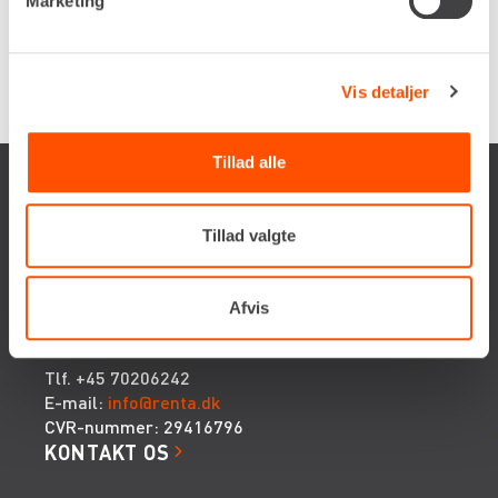
Marketing
Renta udlejer kun til erhverv. Gyldigt CVR-
nummer er påkrævet.
Vis detaljer
Tillad alle
Tillad valgte
Renta A/S
Afvis
Valseholmen 14
DK-2650 Hvidovre
Tlf. +45 70206242
E-mail:
info@renta.dk
CVR-nummer: 29416796
KONTAKT OS