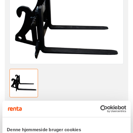
Pr. dag
DKK 346,00
Ekskl. moms
Denne hjemmeside bruger cookies