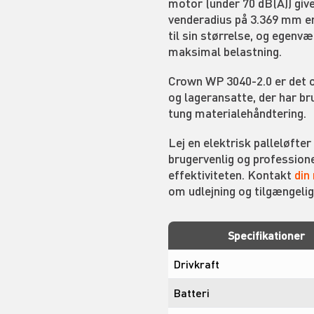
motor (under 70 dB(A)) give
venderadius på 3.369 mm er
til sin størrelse, og egenvæ
maksimal belastning.
Crown WP 3040-2.0 er det o
og lageransatte, der har bru
tung materialehåndtering.
Lej en elektrisk palleløfter
brugervenlig og profession
effektiviteten. Kontakt
din
om udlejning og tilgængeli
Specifikationer
Drivkraft
Batteri