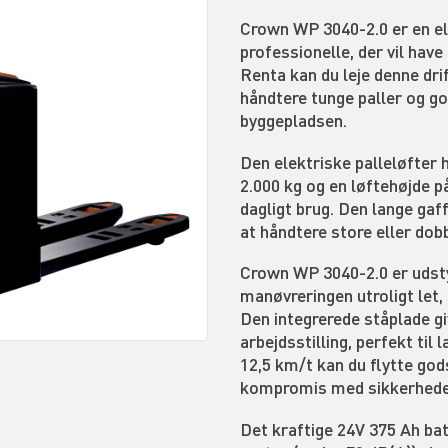
Crown WP 3040-2.0 er en ele
professionelle, der vil hav
Renta kan du leje denne dri
håndtere tunge paller og go
byggepladsen.
Den elektriske palleløfter 
2.000 kg og en løftehøjde på
dagligt brug. Den lange ga
at håndtere store eller dob
Crown WP 3040-2.0 er udst
manøvreringen utroligt let,
Den integrerede ståplade gi
arbejdsstilling, perfekt til
12,5 km/t kan du flytte gods
kompromis med sikkerhede
Det kraftige 24V 375 Ah batt