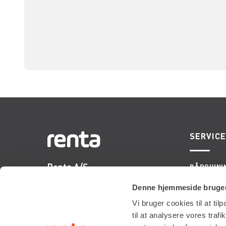
SERVIC
Renta A/S
RÅDGIVNI
ONSITE S
Valseholmen 14
LIFTOPMÅ
Denne hjemmeside bruger
DK-2650 Hvidovre
Vi bruger cookies til at til
Tlf. +45 70206242
til at analysere vores tra
E-mail:
info@renta.dk