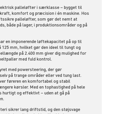
ktrisk palleløfter i særklasse – bygget til
e kraft, komfort og præcision i én maskine. Hos
ftssikre palleløfter, som gør det nemt at
ds, både på lager, i produktionsområder og på
har en imponerende løftekapacitet på op til
 125 mm, hvilket gør den ideel til tungt og
ffellængde på 2.400 mm giver dig mulighed for
beltpaller med fuld kontrol.
yret med powersteering, der gør
 selv på trange områder eller ved tung last.
ver føreren en komfortabel og stabil
 længere kørsler. Med en tophastighed på hele
 hurtigt og effektivt – uden at gå på
n.
eri sikrer lang driftstid, og den støjsvage