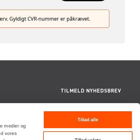
hverv. Gyldigt CVR-nummer er påkrævet.
TILMELD NYHEDSBREV
Få de seneste nyheder, invitationer, tips og
tricks m.m.
Tillad alle
ale medier og
ed vores