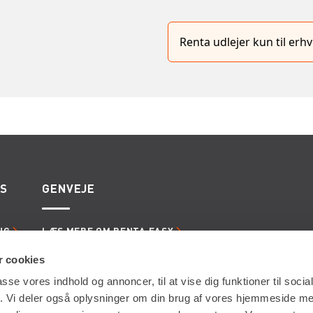
Renta udlejer kun til er
ES
GENVEJE
NG
LÆS MERE OM RENTA EASY
ERVICE
LEDIGE JOBS | KARRIERE I RENTA
LING
LEJE- OG LEVERINGSBETINGELSER
 cookies
passe vores indhold og annoncer, til at vise dig funktioner til soci
fik. Vi deler også oplysninger om din brug af vores hjemmeside m