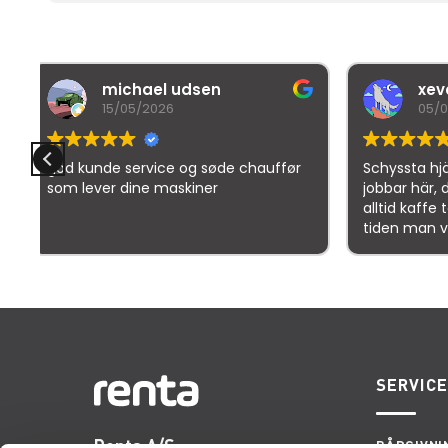
xevo
05/02/2026
de chauffør
Schyssta hjälpsamma människor
jobbar här, de flesta iallafall. Man får
alltid kaffe te vatten o dricka under
tiden man vöntar på sin tur. 5/5
Goo
SERVIC
Renta A/S
RÅDGIVNI