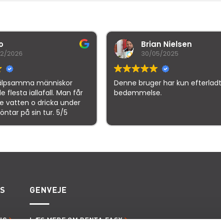
Brian Nielsen
malthe 
30/05/2025
21/10/2025
Denne bruger har kun efterladt en
Denne bruger har 
bedømmelse.
bedømmelse.
gle
samlet bedømmelse er
4.5
af 5,
på basis af
150 anmeld
ES
GENVEJE
NG
LÆS MERE OM RENTA EASY