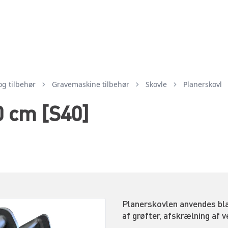
og tilbehør
gravemaskine tilbehør
skovle
planerskovl
0 cm [S40]
Planerskovlen anvendes blan
af grøfter, afskrælning af