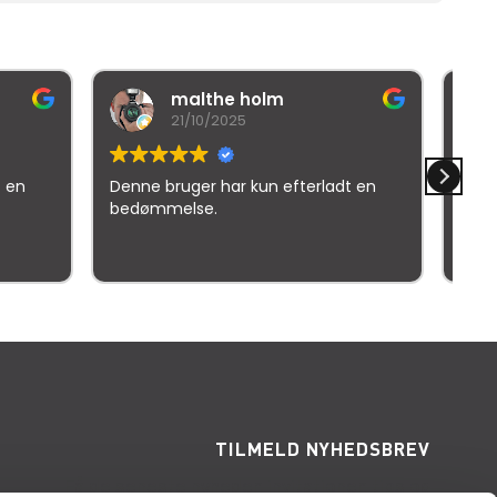
holm
Mr iNexuz (RedHead)
19/03/2026
kun efterladt en
Denne bruger har kun efterladt en
bedømmelse.
elser
TILMELD NYHEDSBREV
Få de seneste nyheder, invitationer, tips og