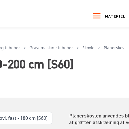
MATERIEL
og tilbehør
gravemaskine tilbehør
skovle
planerskovl
70-200 cm [S60]
Planerskovlen anvendes bla
vl, fast - 180 cm [S60]
af grøfter, afskrælning af