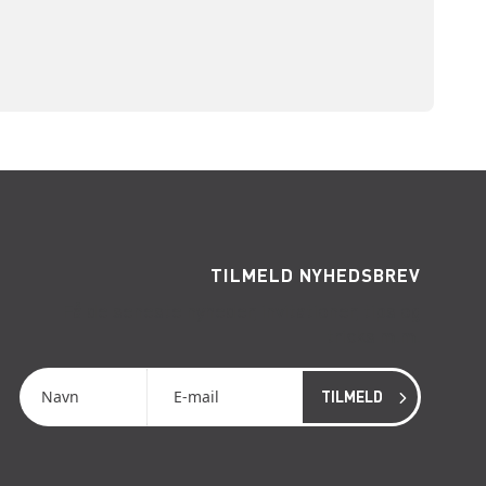
TILMELD NYHEDSBREV
Få de seneste nyheder, invitationer, tips og
tricks m.m.