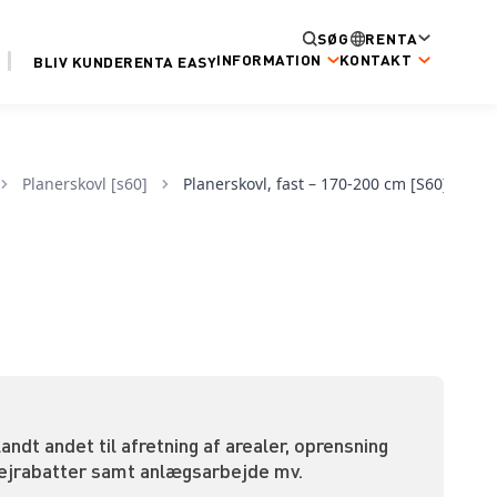
SØG
RENTA
INFORMATION
KONTAKT
BLIV KUNDE
RENTA EASY
planerskovl [s60]
Planerskovl, fast – 170-200 cm [S60]
ndt andet til afretning af arealer, oprensning
 vejrabatter samt anlægsarbejde mv.