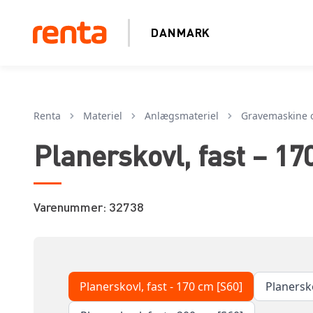
DANMARK
Renta
Materiel
anlægsmateriel
gravemaskine 
Planerskovl, fast – 1
Varenummer: 32738
Planerskovl, fast - 170 cm [S60]
Planersko