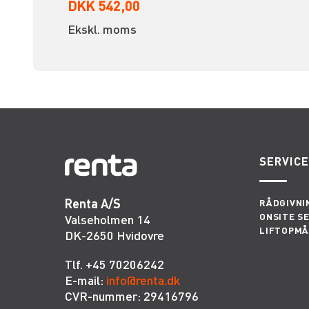
DKK 542,00
Ekskl. moms
SERVIC
Renta A/S
RÅDGIVNI
ONSITE S
Valseholmen 14
LIFTOPMÅ
DK-2650 Hvidovre
Tlf. +45 70206242
E-mail:
info@renta.dk
CVR-nummer: 29416796