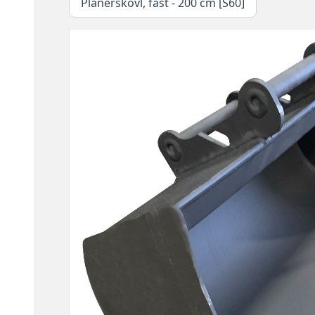
Planerskovl, fast - 200 cm [S60]