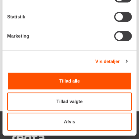
Specifikationer
Skifte
FL45
Statistik
Bredde
170 cm
Marketing
LEJ NU
Vis detaljer
Renta udlejer kun til erhverv. Gyldigt CVR-
nummer er påkrævet.
Tillad alle
Tillad valgte
Afvis