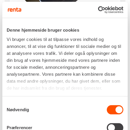
Denne hjemmeside bruger cookies
Vi bruger cookies til at tilpasse vores indhold og
annoncer, til at vise dig funktioner til sociale medier og til
at analysere vores trafik. Vi deler også oplysninger om
din brug af vores hjemmeside med vores partnere inden
for sociale medier, annonceringspartnere og
Pr. dag
analysepartnere. Vores partnere kan kombinere disse
DKK 763,00
data med andre oplysninger, du har givet dem, eller som
Ekskl. moms
de har indsamlet fra din brug af deres tjenester.
Planerskovlen anvendes blandt andet til afretning
Samtykkevalg
af arealer, oprensning af grøfter, afskrælning af
Nødvendig
vejrabatter samt anlægsarbejde mv.
Præferencer