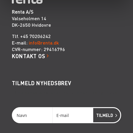
Renta A/S
Valseholmen 14
DK-2650 Hvidovre
Tlf. +45 70206242
E-mail:
info@renta.dk
CVR-nummer: 29416796
KONTAKT OS
TILMELD NYHEDSBREV
Få de seneste nyheder, invitationer, tips og tricks
m.m.