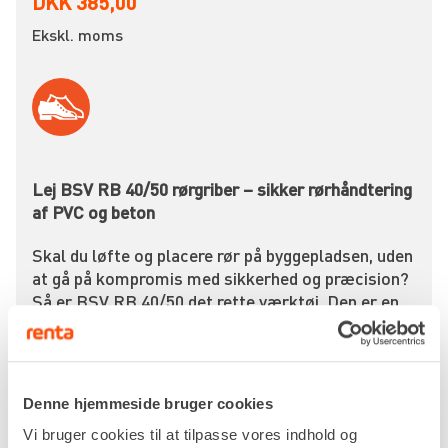
DKK 385,00
Ekskl. moms
Lej BSV RB 40/50 rørgriber – sikker rørhåndtering
af PVC og beton
Skal du løfte og placere rør på byggepladsen, uden
at gå på kompromis med sikkerhed og præcision?
Så er BSV RB 40/50 det rette værktøj. Den er en
mekanisk rørgriber til professionel brug – skabt til
midlertidig håndtering af PVC- og betonrør i den
tunge ende.
Denne hjemmeside bruger cookies
Med en løftekapacitet på op til 1.000 kg og
mulighed for at håndtere rør med diameter fra
Vi bruger cookies til at tilpasse vores indhold og