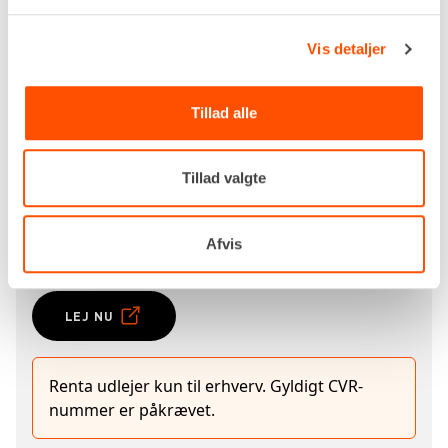
og gennemtestet grej – klar til brug, uden bøvl.
Vis detaljer
Specifikationer
Tillad alle
Løftekapacitet, maks.
1.000 kg
Rørdimensioner
ø515 - 655 mm
Tillad valgte
Dimensioner (H x B x L)
840 x 410 x 900 mm
Egenvægt
85,0 kg
Afvis
LEJ NU
Renta udlejer kun til erhverv. Gyldigt CVR-
nummer er påkrævet.