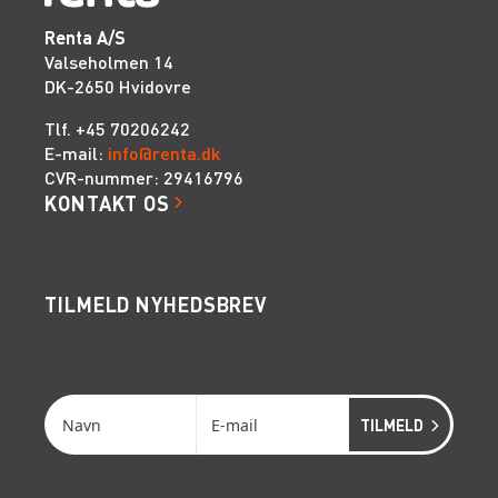
Renta A/S
Valseholmen 14
DK-2650 Hvidovre
Tlf. +45 70206242
E-mail:
info@renta.dk
CVR-nummer: 29416796
KONTAKT OS
TILMELD NYHEDSBREV
Få de seneste nyheder, invitationer, tips og tricks
m.m.