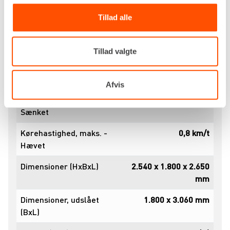
brug)
Tillad alle
Stigning, maks. (ved
3,5°
kørsel)
Tillad valgte
Frihøjde
250 mm
Tid (hæve / sænke)
50 / 40 sek
Afvis
Kørehastighed, maks. -
5,8 km/t
Sænket
Kørehastighed, maks. -
0,8 km/t
Hævet
Dimensioner (HxBxL)
2.540 x 1.800 x 2.650
mm
Dimensioner, udslået
1.800 x 3.060 mm
(BxL)