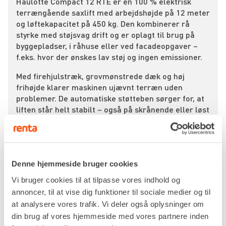
Haulotte Compact 12 RTE er en 100 % elektrisk
terrængående saxlift med arbejdshøjde på 12 meter
og løftekapacitet på 450 kg. Den kombinerer rå
styrke med støjsvag drift og er oplagt til brug på
byggepladser, i råhuse eller ved facadeopgaver –
f.eks. hvor der ønskes lav støj og ingen emissioner.
Med firehjulstræk, grovmønstrede dæk og høj
frihøjde klarer maskinen ujævnt terræn uden
problemer. De automatiske støtteben sørger for, at
liften står helt stabilt – også på skrånende eller løst
underlag.
Maskinen er udstyret med manuelt udskud, så du
nemt kan arbejde hen over forhindringer eller
tættere på facader. Platformen er stor og solid, og
Denne hjemmeside bruger cookies
med 450 kg kapacitet er der rigeligt med plads til
Vi bruger cookies til at tilpasse vores indhold og
både folk og grej.
annoncer, til at vise dig funktioner til sociale medier og til
El-driften gør Haulotte Compact 12 RTE til et godt
at analysere vores trafik. Vi deler også oplysninger om
valg, hvor støj og udstødning er et problem – uden
din brug af vores hjemmeside med vores partnere inden
at gå på kompromis med ydeevnen. Den leverer