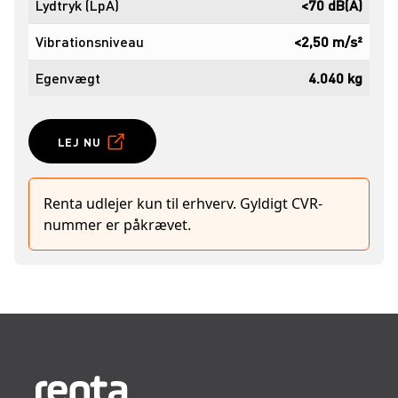
Lydtryk (LpA)
<70 dB(A)
Vibrationsniveau
<2,50 m/s²
Egenvægt
4.040 kg
LEJ NU
Renta udlejer kun til erhverv. Gyldigt CVR-
nummer er påkrævet.