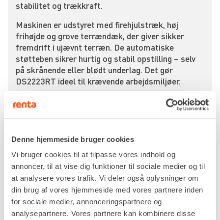
stabilitet og trækkraft.
Maskinen er udstyret med firehjulstræk, høj
frihøjde og grove terrændæk, der giver sikker
fremdrift i ujævnt terræn. De automatiske
støtteben sikrer hurtig og stabil opstilling – selv
på skrånende eller blødt underlag. Det gør
DS2223RT ideel til krævende arbejdsmiljøer.
Platformen er ekstra stor og har manuelt udskud,
så du nemt kan nå ind over facader eller
arbejdsområder med forhindringer. Med plads til
flere personer og tungt grej er produktiviteten i
Denne hjemmeside bruger cookies
top – uden at du skal gå på kompromis med
Vi bruger cookies til at tilpasse vores indhold og
sikkerhed eller komfort.
annoncer, til at vise dig funktioner til sociale medier og til
Magni DS2223RT er bygget til at levere, når det
at analysere vores trafik. Vi deler også oplysninger om
virkelig gælder – med kraft, rækkevidde og
din brug af vores hjemmeside med vores partnere inden
bæreevne i særklasse.
for sociale medier, annonceringspartnere og
analysepartnere. Vores partnere kan kombinere disse
Lej Magni DS2223RT hos Renta og få en af