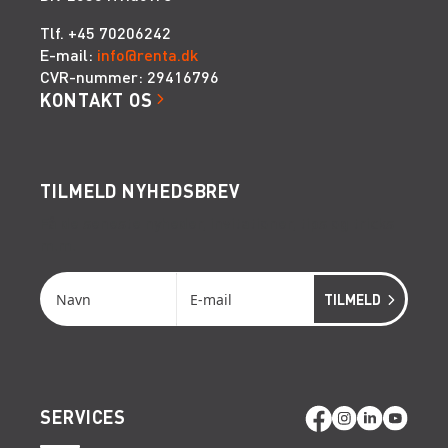
Tlf. +45 70206242
E-mail:
info@renta.dk
CVR-nummer: 29416796
KONTAKT OS
TILMELD NYHEDSBREV
Få de seneste nyheder, invitationer, tips og tricks
m.m.
SERVICES