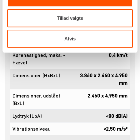
Stigning, maks. (ved
25%
kørsel)
Tillad valgte
Frihøjde
400 mm
Kørehastighed, maks. -
5,0 km/t
Afvis
Sænket
Kørehastighed, maks. -
0,4 km/t
Hævet
Dimensioner (HxBxL)
3.860 x 2.460 x 4.950
mm
Dimensioner, udslået
2.460 x 4.950 mm
(BxL)
Lydtryk (LpA)
<80 dB(A)
Vibrationsniveau
<2,50 m/s²