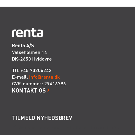
Renta A/S
Valseholmen 14
DK-2650 Hvidovre
Tlf. +45 70206242
E-mail:
info@renta.dk
CVR-nummer: 29416796
KONTAKT OS
TILMELD NYHEDSBREV
Få de seneste nyheder, invitationer, tips og tricks
m.m.