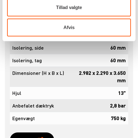
Tillad valgte
Håndvaske
4 stk
Loftsarmaturer
3 LED strips
Afvis
Isolering, bund
50 mm
Isolering, side
60 mm
Isolering, tag
60 mm
Dimensioner (H x B x L)
2.982 x 2.290 x 3.650
mm
Hjul
13"
Anbefalet dæktryk
2,8 bar
Egenvægt
750 kg