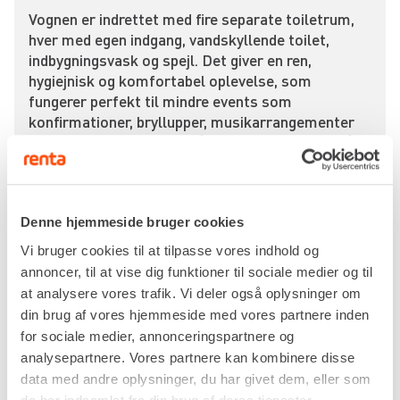
Vognen er indrettet med fire separate toiletrum,
hver med egen indgang, vandskyllende toilet,
indbygningsvask og spejl. Det giver en ren,
hygiejnisk og komfortabel oplevelse, som
fungerer perfekt til mindre events som
konfirmationer, bryllupper, musikarrangementer
og havefester – men også til midlertidig brug på
byggepladser, hvor der ønskes lidt ekstra
komfort.
Tilslutning af vand og strøm klares nemt og
Denne hjemmeside bruger cookies
hurtigt. Vognen kræver blot 230v strøm, og så er
Vi bruger cookies til at tilpasse vores indhold og
både lys og vandinstallation klar til drift. Vand- og
annoncer, til at vise dig funktioner til sociale medier og til
kloaktilslutning klares let med via koblingerne på
at analysere vores trafik. Vi deler også oplysninger om
slangerne.
din brug af vores hjemmeside med vores partnere inden
Vognen er udstyret med tre LED loftsarmaturer,
for sociale medier, annonceringspartnere og
der sørger for god belysning, så faciliteterne kan
analysepartnere. Vores partnere kan kombinere disse
bruges både dag og nat.
data med andre oplysninger, du har givet dem, eller som