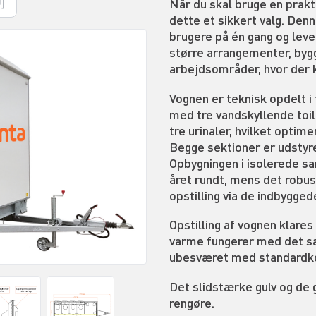
]
Når du skal bruge en prakt
dette et sikkert valg. Den
brugere på én gang og lever
større arrangementer, bygg
arbejdsområder, hvor der 
Vognen er teknisk opdelt i
med tre vandskyllende toil
tre urinaler, hvilket opti
Begge sektioner er udstyr
Opbygningen i isolerede sa
året rundt, mens det robus
opstilling via de indbygge
Opstilling af vognen klare
varme fungerer med det sam
ubesværet med standardko
Det slidstærke gulv og de g
rengøre.