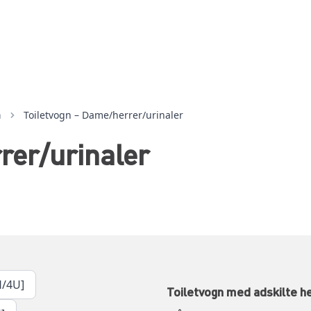
n
Toiletvogn – Dame/herrer/urinaler
rer/urinaler
H/4U]
Toiletvogn med adskilte h