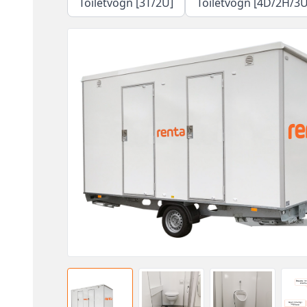
Toiletvogn [3T/2U]
Toiletvogn [4D/2H/3U