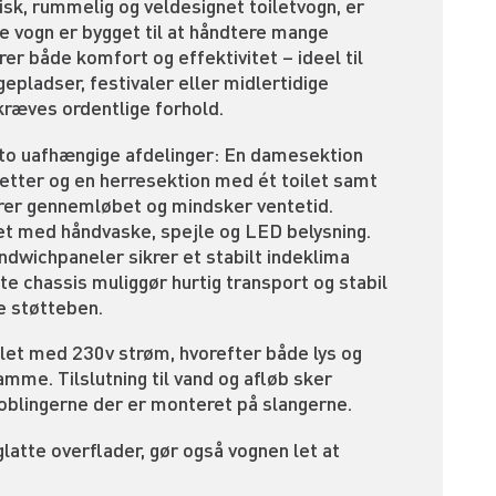
isk, rummelig og veldesignet toiletvogn, er
ne vogn er bygget til at håndtere mange
er både komfort og effektivitet – ideel til
epladser, festivaler eller midlertidige
kræves ordentlige forhold.
 to uafhængige afdelinger: En damesektion
etter og en herresektion med ét toilet samt
merer gennemløbet og mindsker ventetid.
et med håndvaske, spejle og LED belysning.
ndwichpaneler sikrer et stabilt indeklima
te chassis muliggør hurtig transport og stabil
de støtteben.
s let med 230v strøm, hvorefter både lys og
me. Tilslutning til vand og afløb sker
blingerne der er monteret på slangerne.
latte overflader, gør også vognen let at