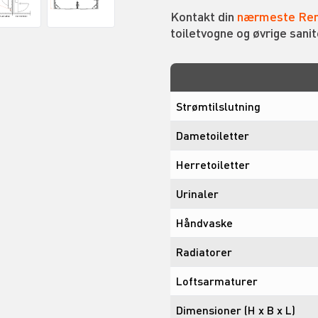
Kontakt din
nærmeste Ren
toiletvogne og øvrige sanit
Strømtilslutning
Dametoiletter
Herretoiletter
Urinaler
Håndvaske
Radiatorer
Loftsarmaturer
Dimensioner (H x B x L)