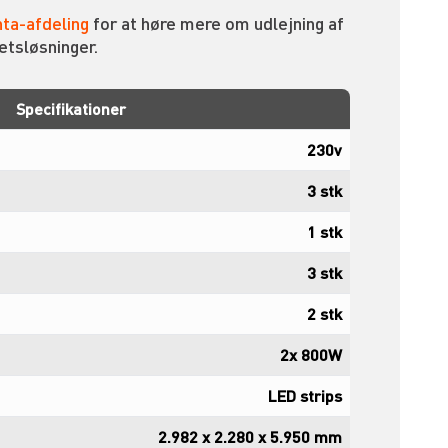
ta-afdeling
for at høre mere om udlejning af
etsløsninger.
Specifikationer
230v
3 stk
1 stk
3 stk
2 stk
2x 800W
LED strips
2.982 x 2.280 x 5.950 mm