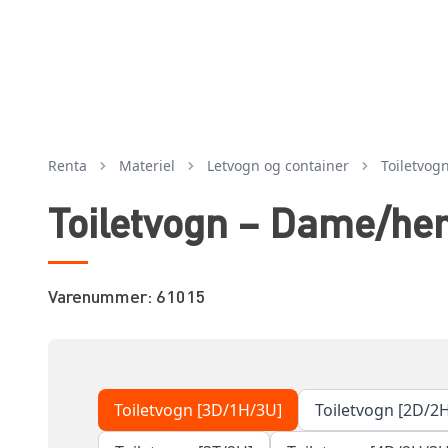
Renta
Materiel
letvogn og container
toiletvog
Toiletvogn – Dame/her
Varenummer: 61015
Toiletvogn [3D/1H/3U]
Toiletvogn [2D/2