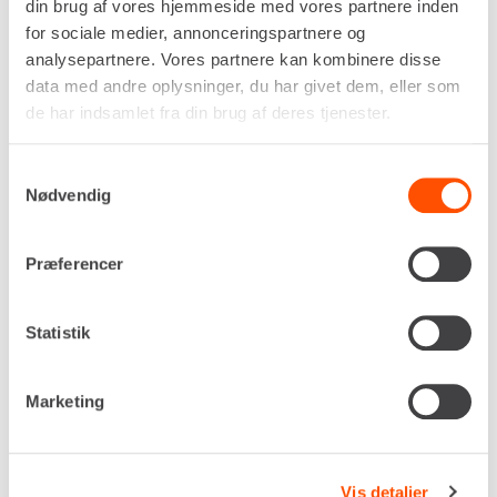
din brug af vores hjemmeside med vores partnere inden
– Bygge- eller renoveringsprojekter hvor der skal
for sociale medier, annonceringspartnere og
tørres fugt ud eller arbejdes i koldt miljø.
analysepartnere. Vores partnere kan kombinere disse
– Montagehaller, teltopstillinger eller lagerplads
data med andre oplysninger, du har givet dem, eller som
hvor indirekte opvarmning ønskes (uden røg‐ eller
de har indsamlet fra din brug af deres tjenester.
luftgener).
– Krav om ren luft – da maskinen via
varmeveksler leverer “ren” varm luft uden direkte
Samtykkevalg
forbrændingsluft i rummet.
Nødvendig
**Bemærk!** Der beregnes kalenderdage på
varmekanoner.
Præferencer
Statistik
Specifikationer
Dokumenter
Drivkraft
Diesel / 230v
Marketing
Ydelse (kW)
134,0
Ydelse (kcal)
115.200
Vis detaljer