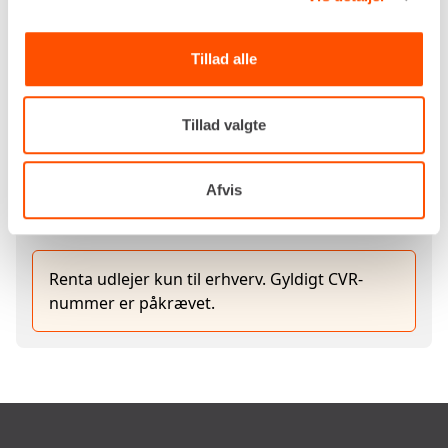
Brændstoftank
135 liter
Brændstofforbrug
13,2 liter pr. time
Tillad alle
Luftstrøm
8.000 m³/t
Tillad valgte
Egenvægt
224 kg
Afvis
LEJ NU
Renta udlejer kun til erhverv. Gyldigt CVR-
nummer er påkrævet.