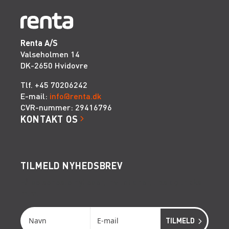
Renta A/S
Valseholmen 14
DK-2650 Hvidovre
Tlf. +45 70206242
E-mail:
info@renta.dk
CVR-nummer: 29416796
KONTAKT OS
TILMELD NYHEDSBREV
Få de seneste nyheder, invitationer, tips og tricks
m.m.