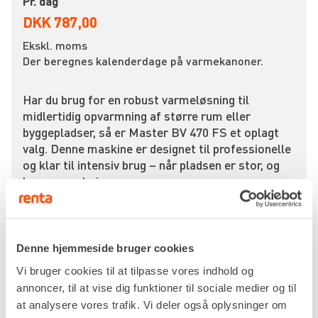
Pr. dag
DKK 787,00
Ekskl. moms
Der beregnes kalenderdage på varmekanoner.
Har du brug for en robust varmeløsning til
midlertidig opvarmning af større rum eller
byggepladser, så er Master BV 470 FS et oplagt
valg. Denne maskine er designet til professionelle
og klar til intensiv brug – når pladsen er stor, og
kravene er høje.
Maskinen er en indirekte fyret varmekanon, som
leverer omkring 134 kW varmeeffekt.
Denne hjemmeside bruger cookies
Typiske anvendelses-muligheder:
Vi bruger cookies til at tilpasse vores indhold og
– Opvarmning af store lagerhaller, værksteder
annoncer, til at vise dig funktioner til sociale medier og til
eller produktion der midlertidigt mangler
at analysere vores trafik. Vi deler også oplysninger om
permanent varme.