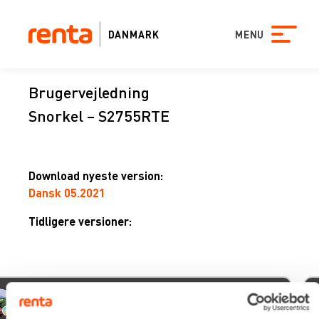
DANMARK
MENU
Brugervejledning
Snorkel – S2755RTE
Download nyeste version:
Dansk 05.2021
Tidligere versioner:
hael udsen
xe
5/2026
05