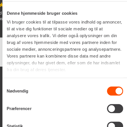
rvice og søde chauffør som lever dine
Schyssta h
Denne hjemmeside bruger cookies
iallafall. 
Vi bruger cookies til at tilpasse vores indhold og annoncer,
man vöntar
til at vise dig funktioner til sociale medier og til at
analysere vores trafik. Vi deler også oplysninger om din
brug af vores hjemmeside med vores partnere inden for
sociale medier, annonceringspartnere og analysepartnere.
Google
samlet bedømmelse er
4.5
af 5,
Vores partnere kan kombinere disse data med andre
på basis af
150 anmeldelser
oplysninger, du har givet dem, eller som de har indsamlet
fra din brug af deres tjenester.
Samtykkevalg
Nødvendig
Renta A/S
Præferencer
Valseholmen 14
DK-2650 Hvidovre
Tlf. +45 70206242
Statistik