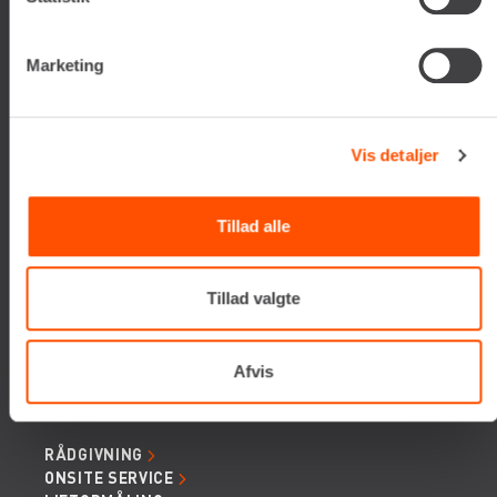
E-mail:
info@renta.dk
CVR-nummer: 29416796
Marketing
KONTAKT OS
TILMELD NYHEDSBREV
Vis detaljer
Få de seneste nyheder, invitationer, tips og tricks m.m.
Tillad alle
Tillad valgte
Afvis
SERVICES
RÅDGIVNING
ONSITE SERVICE