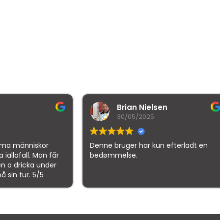
Brian Nielsen
malt
30/05/2025
21/10
Denne bruger har kun efterladt en
Denne bruger
bedømmelse.
bedømmelse
gle
samlet bedømmelse er
4.5
af 5,
på basis af
150 anmeld