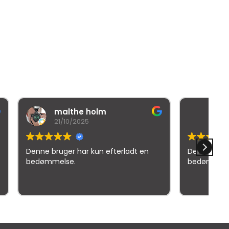
he holm
Mr iNexuz (RedHead)
/2025
19/03/2026
 har kun efterladt en
Denne bruger har kun efterladt 
.
bedømmelse.
elser