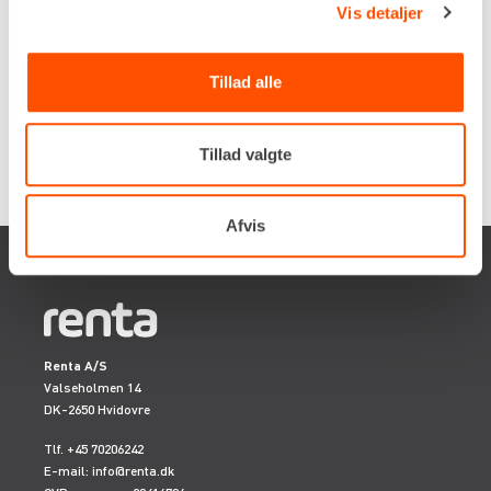
Vis detaljer
Flere informationer
LEJ NU
Tillad alle
Tillad valgte
Afvis
Renta A/S
Valseholmen 14
DK-2650 Hvidovre
Tlf. +45 70206242
E-mail:
info@renta.dk