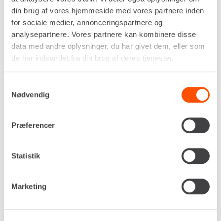
din brug af vores hjemmeside med vores partnere inden
for sociale medier, annonceringspartnere og
analysepartnere. Vores partnere kan kombinere disse
Drivkraft
data med andre oplysninger, du har givet dem, eller som
400v
de har indsamlet fra din brug af deres tjenester.
Kapacitet
580 liter/min
Samtykkevalg
Tryk, maks.
Nødvendig
10,0 bar
Dimensioner (H x B x L)
910 x 500 x 1.050 mm
Præferencer
Egenvægt
90 kg
Statistik
DKK 449,00
Pr. dag
Ekskl. moms
Marketing
Renta udlejer kun til erhverv. Gyldigt CVR-
nummer er påkrævet.