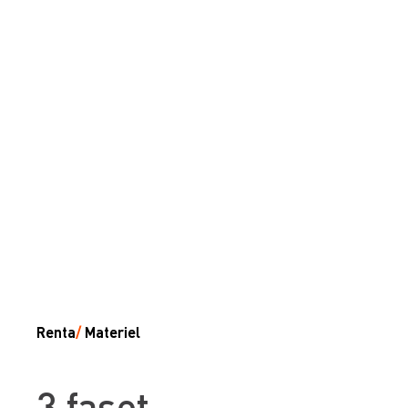
Renta
/
Materiel
3 faset