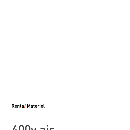
Renta
/
Materiel
400v air