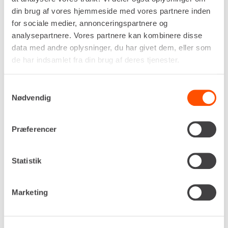
din brug af vores hjemmeside med vores partnere inden
for sociale medier, annonceringspartnere og
analysepartnere. Vores partnere kan kombinere disse
Drivkraft
data med andre oplysninger, du har givet dem, eller som
400v
de har indsamlet fra din brug af deres tjenester.
Kapacitet
580 liter/min
Samtykkevalg
Tryk, maks.
Nødvendig
10,0 bar
Dimensioner (H x B x L)
910 x 500 x 1.050 mm
Præferencer
Egenvægt
90 kg
Statistik
DKK 449,00
Pr. dag
Ekskl. moms
Marketing
Renta udlejer kun til erhverv. Gyldigt CVR-
nummer er påkrævet.