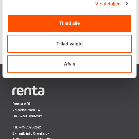
Vis detaljer
Flere informationer
LEJ NU
Tillad alle
Tillad valgte
Afvis
Renta A/S
Valseholmen 14
DK-2650 Hvidovre
Tlf. +45 70206242
E-mail:
info@renta.dk