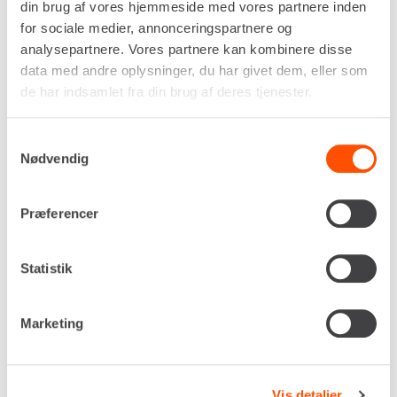
din brug af vores hjemmeside med vores partnere inden
for sociale medier, annonceringspartnere og
Drivkraft
analysepartnere. Vores partnere kan kombinere disse
Batteri
data med andre oplysninger, du har givet dem, eller som
Centrifugalkraft, maks.
de har indsamlet fra din brug af deres tjenester.
18 kN
Hastighed, maks.
Samtykkevalg
27 m/min
Nødvendig
Pladestørrelse (L x B)
600 x 500 mm
Præferencer
Egenvægt
107 kg
DKK 820,00
Pr. dag
Statistik
Ekskl. moms
Renta udlejer kun til erhverv. Gyldigt CVR-
Marketing
nummer er påkrævet.
Vis detaljer