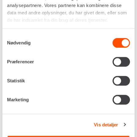
Lineær tromlebelastning
analysepartnere. Vores partnere kan kombinere disse
20,8 kg/cm
data med andre oplysninger, du har givet dem, eller som
Centrifugalkraft
de har indsamlet fra din brug af deres tjenester.
123 kN
Tromlebredde
Samtykkevalg
1.680 mm
Nødvendig
Egenvægt
6.370 kg
Præferencer
DKK 4.168,00
Pr. dag
Ekskl. moms
Statistik
Renta udlejer kun til erhverv. Gyldigt CVR-
nummer er påkrævet.
Marketing
Flere informationer
LEJ NU
Vis detaljer