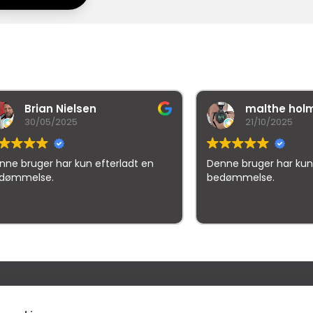
rian Nielsen
malthe holm
0/05/2025
21/10/2025
ger har kun efterladt en
Denne bruger har kun efterl
lse.
bedømmelse.
gle
samlet bedømmelse er
4.5
af 5,
på basis af
150 anmeld