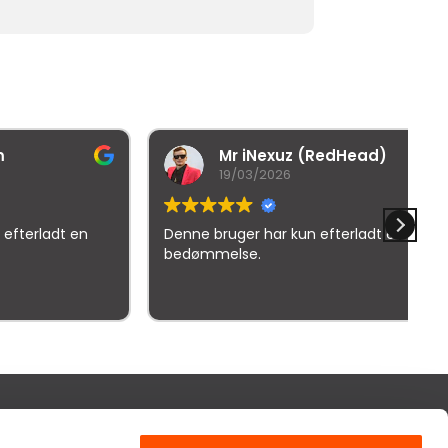
Mr iNexuz (RedHead)
19/03/2026
adt en
Denne bruger har kun efterladt en
Kv
bedømmelse.
elser