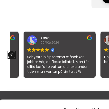
xevo
B
05/02/2026
3
r
Schyssta hjälpsamma människor
Denne bru
jobbar här, de flesta iallafall. Man får
bedømme
alltid kaffe te vatten o dricka under
tiden man vöntar på sin tur. 5/5
Goo