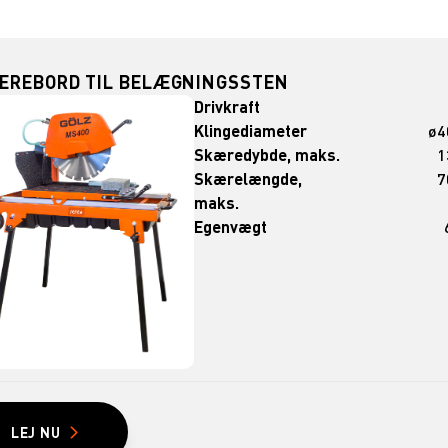
ÆREBORD TIL BELÆGNINGSSTEN
Drivkraft
Klingediameter
ø4
Skæredybde, maks.
1
Skærelængde,
7
maks.
Egenvægt
LEJ NU