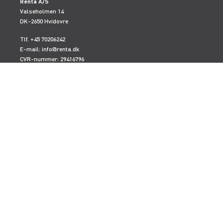
Renta A/S
Valseholmen 14
DK-2650 Hvidovre
Tlf. +45 70206242
E-mail:
info@renta.dk
CVR-nummer: 29416796
KONTAKT OS
TILMELD NYHEDSBREV
Få de seneste nyheder, invitationer, tips og tricks m.m.
SERVICES