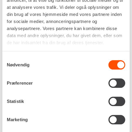
annoncer, til at vise dig funktioner til sociale medier og til
at analysere vores trafik. Vi deler også oplysninger om
din brug af vores hjemmeside med vores partnere inden
for sociale medier, annonceringspartnere og
analysepartnere. Vores partnere kan kombinere disse
data med andre oplysninger, du har givet dem, eller som
de har indsamlet fra din brug af deres tjenester.
Drivkraft
Samtykkevalg
230v
Nødvendig
Ydelse (hk / kW)
3,6 / 2,7
Præferencer
Skæredybde, maks.
125 mm
Klingediameter
Statistik
ø350 mm
Lydtryk (LpA)
Marketing
95 dB(A)
DKK 627,00
Pr. dag