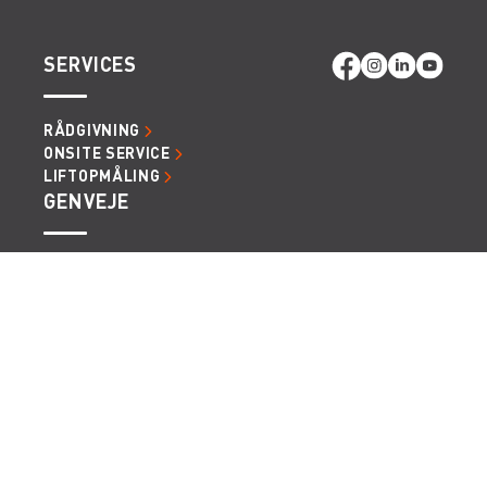
SERVICES
RÅDGIVNING
ONSITE SERVICE
LIFTOPMÅLING
GENVEJE
LÆS MERE OM RENTA EASY
LEDIGE JOBS | KARRIERE I RENTA
LEJE- OG LEVERINGSBETINGELSER
Vi tager forbehold for eventuelle fejl og ændringer.