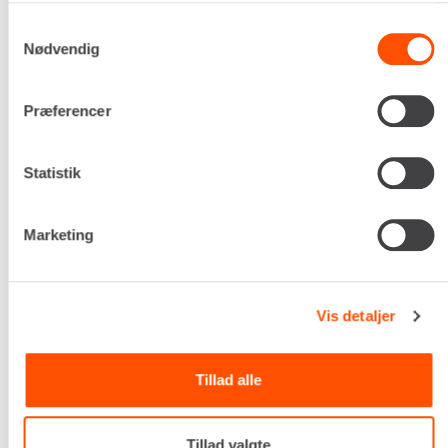
Beholderkapacitet
Samtykkevalg
750 liter
Nødvendig
Slangekobling
ø200 mm
Præferencer
Dimensioner (H x B x L)
1.600 x 1.400 x 1.400 mm
Egenvægt
Statistik
238 kg
DKK 377,00
Pr. dag
Marketing
Ekskl. moms
Renta udlejer kun til erhverv. Gyldigt CVR-
nummer er påkrævet.
Vis detaljer
Flere informationer
LEJ NU
Tillad alle
Tillad valgte