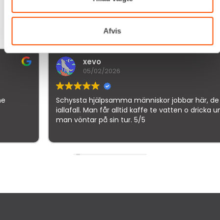
Afvis
xevo
05/02/2026
Schyssta hjälpsamma människor jobbar här, de flesta
iallafall. Man får alltid kaffe te vatten o dricka under tiden
man vöntar på sin tur. 5/5
Google
samlet bedømmelse er
4.5
af 5,
på basis af
150 anmeldelser