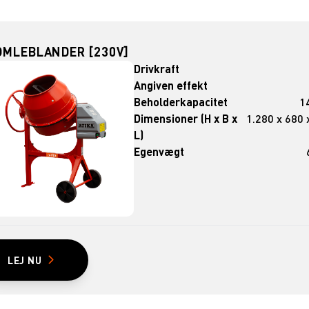
OMLEBLANDER [230V]
Drivkraft
Angiven effekt
Beholderkapacitet
14
Dimensioner (H x B x
1.280 x 680 
L)
Egenvægt
LEJ NU