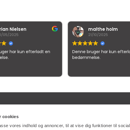
rian Nielsen
malthe holm
0/05/2025
21/10/2025
ger har kun efterladt en
Denne bruger har kun efterl
lse.
bedømmelse.
gle
samlet bedømmelse er
4.5
af 5,
på basis af
150 anmeld
ES
GENVEJE
 cookies
passe vores indhold og annoncer, til at vise dig funktioner til soci