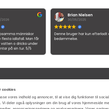
Brian Nielsen
30/05/2025
Denne bruger har kun efterladt en
Denne br
år
bedømmelse.
bedømm
r
gle
samlet bedømmelse er
4.5
af 5,
på basis af
150 anmeld
ES
GENVEJE
 cookies
passe vores indhold og annoncer, til at vise dig funktioner til soci
NG
LÆS MERE OM RENTA EASY
fik. Vi deler også oplysninger om din brug af vores hjemmeside m
ERVICE
LEDIGE JOBS | KARRIERE I RENTA
 medier, annonceringspartnere og analysepartnere. Vores partne