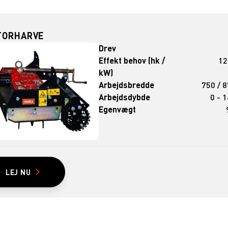
TORHARVE
Drev
Effekt behov (hk /
12
kW)
Arbejdsbredde
750 / 
Arbejdsdybde
0 - 
Egenvægt
LEJ NU