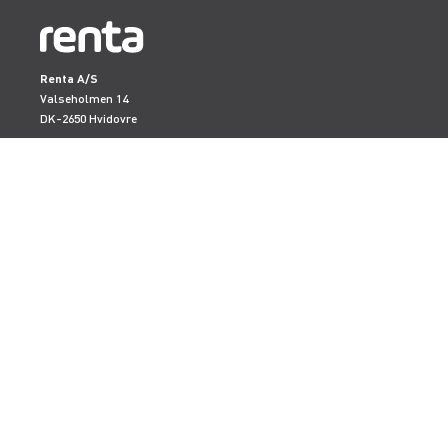
Renta A/S
Valseholmen 14
DK-2650 Hvidovre
Tlf. +45 70206242
E-mail:
info@renta.dk
CVR-nummer: 29416796
KONTAKT OS
TILMELD NYHEDSBREV
Få de seneste nyheder, invitationer, tips og tricks m.m.