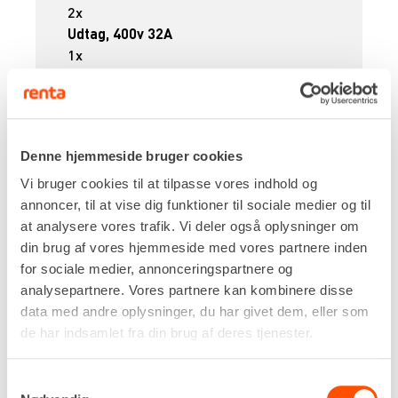
2x
Udtag, 400v 32A
1x
Fejlstrømsrelæ
1x 30mA, 40A
Egenvægt
2,2 kg
Denne hjemmeside bruger cookies
DKK 155,00
Pr. dag
Vi bruger cookies til at tilpasse vores indhold og
Ekskl. moms
annoncer, til at vise dig funktioner til sociale medier og til
Der beregnes kalenderdage på tavlemateriel.
at analysere vores trafik. Vi deler også oplysninger om
din brug af vores hjemmeside med vores partnere inden
Renta udlejer kun til erhverv. Gyldigt CVR-
for sociale medier, annonceringspartnere og
nummer er påkrævet.
analysepartnere. Vores partnere kan kombinere disse
data med andre oplysninger, du har givet dem, eller som
Flere informationer
LEJ NU
de har indsamlet fra din brug af deres tjenester.
Samtykkevalg