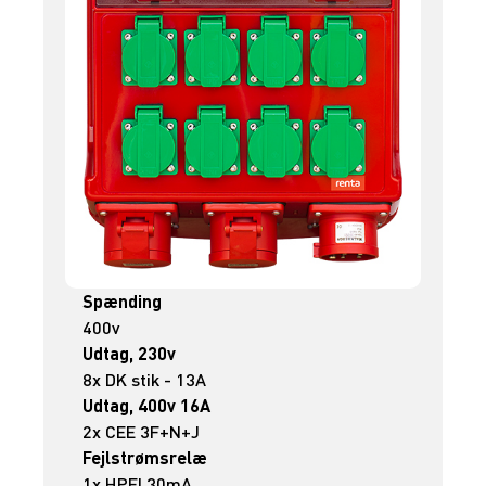
Spænding
400v
Udtag, 230v
8x DK stik - 13A
Udtag, 400v 16A
2x CEE 3F+N+J
Fejlstrømsrelæ
1x HPFI 30mA