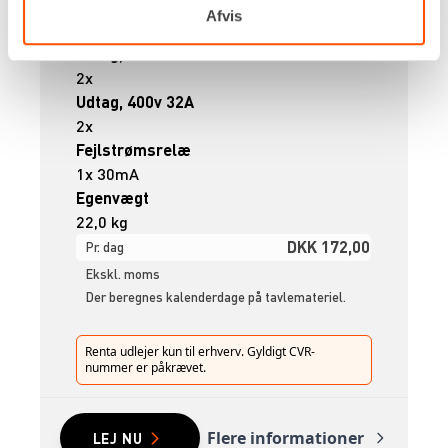
Udtag, 230v
Afvis
3x
Udtag, 400v 16A
2x
Udtag, 400v 32A
2x
Fejlstrømsrelæ
1x 30mA
Egenvægt
22,0 kg
DKK 172,00
Pr. dag
Ekskl. moms
Der beregnes kalenderdage på tavlemateriel.
Renta udlejer kun til erhverv. Gyldigt CVR-
nummer er påkrævet.
Flere informationer
LEJ NU