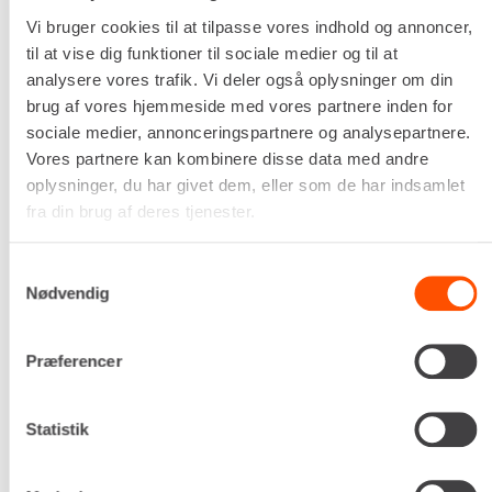
1.500 mm
Vi bruger cookies til at tilpasse vores indhold og annoncer,
Antal tænder
til at vise dig funktioner til sociale medier og til at
24 stk
analysere vores trafik. Vi deler også oplysninger om din
Egenvægt
brug af vores hjemmeside med vores partnere inden for
45,0 kg
sociale medier, annonceringspartnere og analysepartnere.
DKK 375,00
Vores partnere kan kombinere disse data med andre
Pr. dag
oplysninger, du har givet dem, eller som de har indsamlet
Ekskl. moms
fra din brug af deres tjenester.
Renta udlejer kun til erhverv. Gyldigt CVR-
nummer er påkrævet.
Samtykkevalg
Nødvendig
Flere informationer
LEJ NU
Præferencer
Statistik