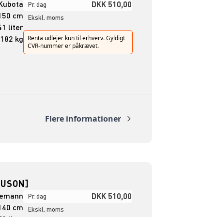
Kubota
DKK 510,00
Pr. dag
150 cm
Ekskl. moms
1 liter
182 kg
Renta udlejer kun til erhverv. Gyldigt
CVR-nummer er påkrævet.
Flere informationer
EUSON]
demann
DKK 510,00
Pr. dag
140 cm
Ekskl. moms