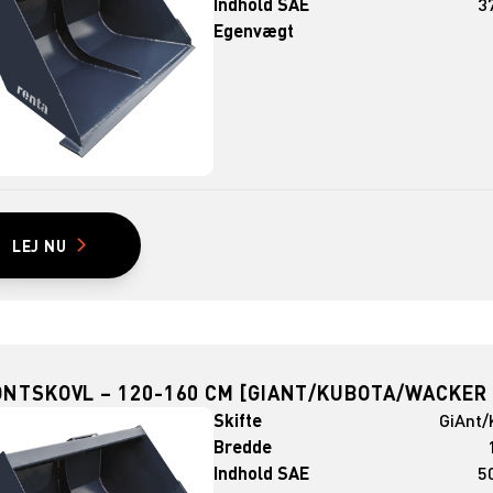
Indhold SAE
37
Egenvægt
LEJ NU
ONTSKOVL – 120-160 CM [GIANT/KUBOTA/WACKER
Skifte
GiAnt/
Bredde
Indhold SAE
50