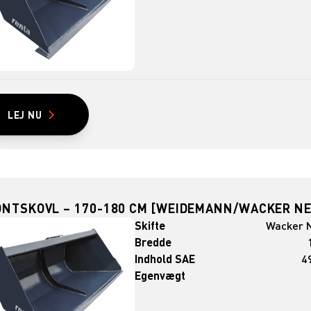
LEJ NU
ONTSKOVL – 170-180 CM [WEIDEMANN/WACKER N
Skifte
Wacker 
Bredde
Indhold SAE
49
Egenvægt