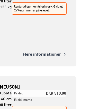
0 liter
128 kg
Renta udlejer kun til erhverv. Gyldigt
CVR-nummer er påkrævet.
Flere informationer
 NEUSON]
Kubota
DKK 510,00
Pr. dag
160 cm
Ekskl. moms
0 liter