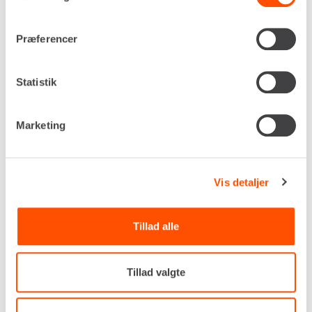
Drivkraft
230v
Nominel effekt
Præferencer
2,1 kW
Slibediameter
Statistik
ø150 mm
Vibrationsniveau
5,8 m/s²
Marketing
Egenvægt
3,4 kg
DKK 600,00
Pr. dag
Vis detaljer
Ekskl. moms
Renta udlejer kun til erhverv. Gyldigt CVR-
Tillad alle
nummer er påkrævet.
Tillad valgte
Flere informationer
LEJ NU