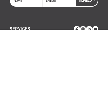
SERVICES
RÅDGIVNING
ONSITE SERVICE
LIFTOPMÅLING
GENVEJE
LÆS MERE OM RENTA EASY
LEDIGE JOBS | KARRIERE I RENTA
LEJE- OG LEVERINGSBETINGELSER
Vi tager forbehold for eventuelle fejl og ændringer.