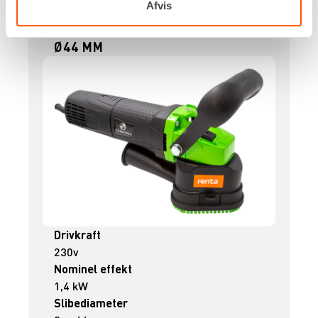
Afvis
BETONSLIBER TIL HJØRNER – 3X
Ø44 MM
Drivkraft
230v
Nominel effekt
1,4 kW
Slibediameter