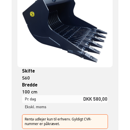
Skifte
S60
Bredde
100 cm
DKK 580,00
Pr. dag
Ekskl. moms
Renta udlejer kun til erhverv. Gyldigt CVR-
nummer er påkrævet.