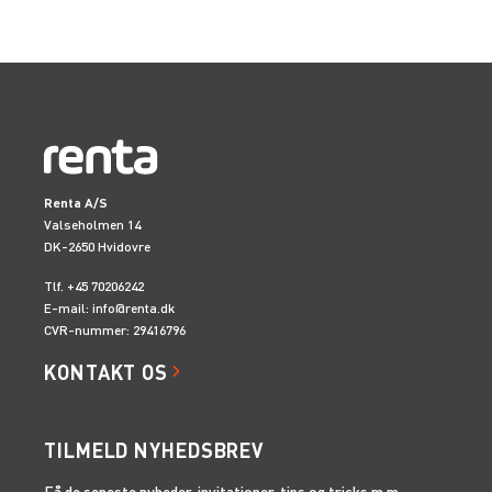
Renta A/S
Valseholmen 14
DK-2650 Hvidovre
Tlf. +45 70206242
E-mail:
info@renta.dk
CVR-nummer: 29416796
KONTAKT OS
TILMELD NYHEDSBREV
Få de seneste nyheder, invitationer, tips og tricks m.m.