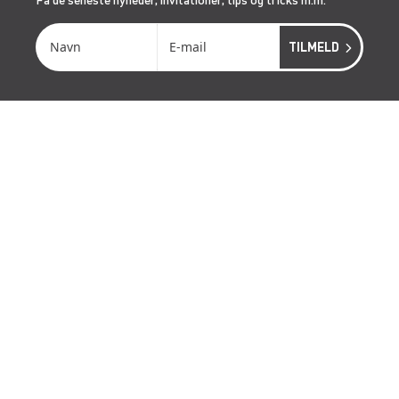
SERVICES
RÅDGIVNING
ONSITE SERVICE
LIFTOPMÅLING
GENVEJE
LÆS MERE OM RENTA EASY
LEDIGE JOBS | KARRIERE I RENTA
LEJE- OG LEVERINGSBETINGELSER