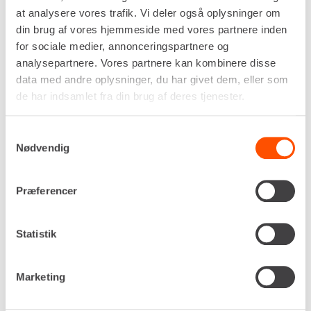
at analysere vores trafik. Vi deler også oplysninger om
din brug af vores hjemmeside med vores partnere inden
Skifte
for sociale medier, annonceringspartnere og
S30/MH30
analysepartnere. Vores partnere kan kombinere disse
Bredde
data med andre oplysninger, du har givet dem, eller som
50 cm
de har indsamlet fra din brug af deres tjenester.
DKK 438,00
Pr. dag
Ekskl. moms
Samtykkevalg
Nødvendig
Renta udlejer kun til erhverv. Gyldigt CVR-
nummer er påkrævet.
Præferencer
Flere informationer
LEJ NU
Statistik
RISTESKOVL – 60-80 CM [S40]
Marketing