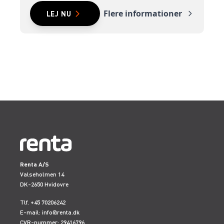
Flere informationer
LEJ NU
Renta A/S
Valseholmen 14
DK-2650 Hvidovre
Tlf. +45 70206242
E-mail:
info@renta.dk
CVR-nummer: 29416796