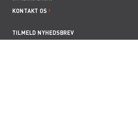
KONTAKT OS
TILMELD NYHEDSBREV
Få de seneste nyheder, invitationer, tips og tricks m.m.
SERVICES
RÅDGIVNING
ONSITE SERVICE
LIFTOPMÅLING
GENVEJE