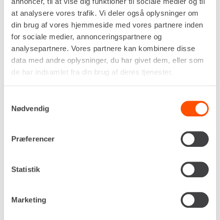
annoncer, til at vise dig funktioner til sociale medier og til
Drivkraft
at analysere vores trafik. Vi deler også oplysninger om
Benzin
din brug af vores hjemmeside med vores partnere inden
Centrifugalkraft, maks.
for sociale medier, annonceringspartnere og
13 kN
analysepartnere. Vores partnere kan kombinere disse
Hastighed, maks.
data med andre oplysninger, du har givet dem, eller som
25 m/min
de har indsamlet fra din brug af deres tjenester.
Pladestørrelse (L x B)
588 x 400 mm
Egenvægt
Samtykkevalg
Nødvendig
93,0 kg
DKK 394,00
Pr. dag
Ekskl. moms
Præferencer
Renta udlejer kun til erhverv. Gyldigt CVR-
nummer er påkrævet.
Statistik
Flere informationer
LEJ NU
Marketing