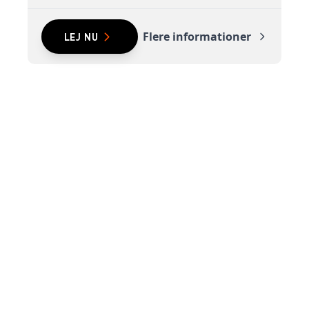
Flere informationer
LEJ NU
Renta A/S
Valseholmen 14
DK-2650 Hvidovre
Tlf. +45 70206242