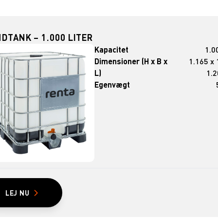
DTANK – 1.000 LITER
Kapacitet
1.00
Dimensioner (H x B x
1.165 x 
L)
1.
Egenvægt
LEJ NU