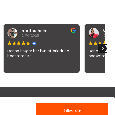
lm
Mr iNexuz (RedHead)
19/03/2026
 efterladt en
Denne bruger har kun efterladt en
bedømmelse.
elser
TILMELD NYHEDSBREV
Tillad alle