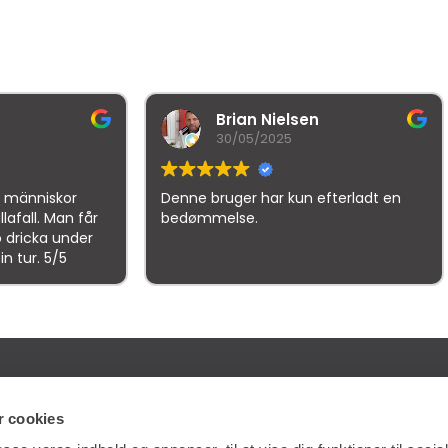
Brian Nielsen
malthe ho
30/05/2025
21/10/2025
enne bruger har kun efterladt en
Denne bruger har kun
edømmelse.
bedømmelse.
gle
samlet bedømmelse er
4.5
af 5,
på basis af
150 anmeld
ES
GENVEJE
 cookies