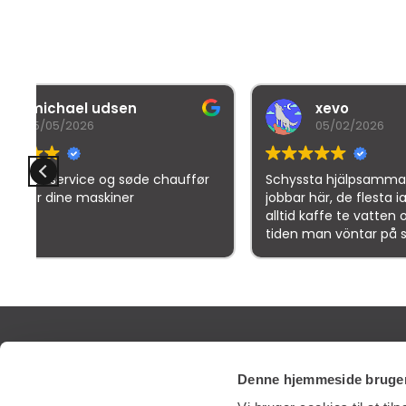
xevo
05/02/2026
chauffør
Schyssta hjälpsamma människor
D
jobbar här, de flesta iallafall. Man får
b
alltid kaffe te vatten o dricka under
tiden man vöntar på sin tur. 5/5
Goo
SERVIC
Denne hjemmeside bruger