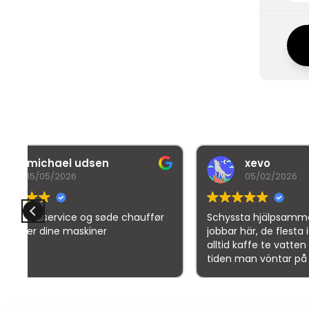
xevo
05/02/2026
 chauffør
Schyssta hjälpsamma människor
D
jobbar här, de flesta iallafall. Man får
alltid kaffe te vatten o dricka under
tiden man vöntar på sin tur. 5/5
Goo