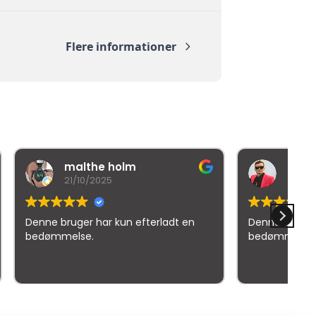
Flere informationer
lm
Mr iNexuz (RedHead)
19/03/2026
n efterladt en
Denne bruger har kun efterladt en
bedømmelse.
elser