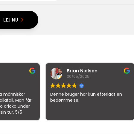
LEJ NU
Brian Nielsen
malthe ho
30/05/2025
21/10/2025
enne bruger har kun efterladt en
Denne bruger har ku
bedømmelse.
bedømmelse.
gle
samlet bedømmelse er
4.5
af 5,
på basis af
150 anmeld