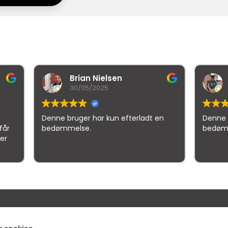
Brian Nielsen
malthe holm
30/05/2025
21/10/2025
uger har kun efterladt en
Denne bruger har kun efter
else.
bedømmelse.
gle
samlet bedømmelse er
4.5
af 5,
på basis af
150 anmeld