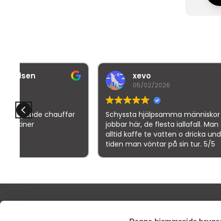
xevo
05/02/2026
ør
Schyssta hjälpsamma människor
Denne br
jobbar här, de flesta iallafall. Man får
bedømm
alltid kaffe te vatten o dricka under
tiden man vöntar på sin tur. 5/5
Goo