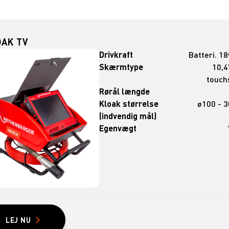
OAK TV
Drivkraft
Batteri. 18
Skærmtype
10,4
touc
Rørål længde
Kloak størrelse
ø100 - 
(indvendig mål)
Egenvægt
LEJ NU