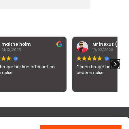
Mr iNexuz (RedHead)
19/03/2026
ladt en
Denne bruger har kun efterladt en
bedømmelse.
elser