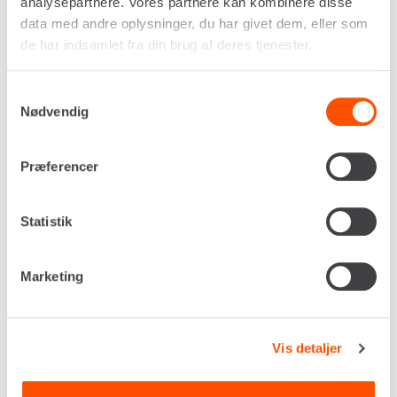
14 t
analysepartnere. Vores partnere kan kombinere disse
Trælængde, maks.
data med andre oplysninger, du har givet dem, eller som
700 mm
de har indsamlet fra din brug af deres tjenester.
Kløvediameter, maks.
ø600 mm
Samtykkevalg
Egenvægt
Nødvendig
320 kg
DKK 810,00
Pr. dag
Præferencer
Ekskl. moms
Renta udlejer kun til erhverv. Gyldigt CVR-
Statistik
nummer er påkrævet.
Marketing
Flere informationer
LEJ NU
Vis detaljer