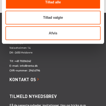
Tillad alle
Tillad valgte
Afvis
Renta A/S
Valseholmen 14
DK-2650 Hvidovre
Tlf. +45 70206242
E-mail:
info@renta.dk
CVR-nummer: 29416796
KONTAKT OS
TILMELD NYHEDSBREV
Få de seneste nyheder, invitationer, tips og tricks m.m.