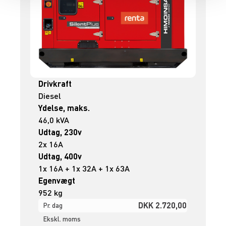
Drivkraft
Diesel
Ydelse, maks.
46,0 kVA
Udtag, 230v
2x 16A
Udtag, 400v
1x 16A + 1x 32A + 1x 63A
Egenvægt
952 kg
DKK 2.720,00
Pr. dag
Ekskl. moms