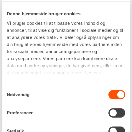
STATIONÆR GENERATOR – 35
KVA
Denne hjemmeside bruger cookies
Vi bruger cookies til at tilpasse vores indhold og
annoncer, til at vise dig funktioner til sociale medier og til
at analysere vores trafik. Vi deler også oplysninger om
din brug af vores hjemmeside med vores partnere inden
for sociale medier, annonceringspartnere og
analysepartnere. Vores partnere kan kombinere disse
data med andre oplysninger, du har givet dem, eller som
de har indsamlet fra din brug af deres tjenester.
Drivkraft
Diesel
Samtykkevalg
Nødvendig
Ydelse, maks.
38,0 kVA
Udtag, 230v
Præferencer
2x 16A
Udtag, 400v
1x 16A + 1x 32A + 1x 63A
Statistik