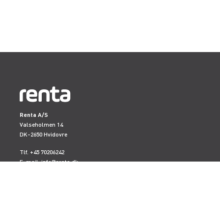
Renta A/S
Valseholmen 14
DK-2650 Hvidovre
Tlf. +45 70206242
E-mail:
info@renta.dk
CVR-nummer: 29416796
KONTAKT OS