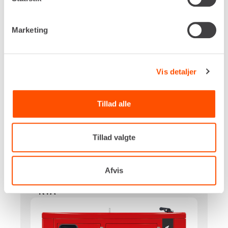
Egenvægt
1.220 kg
Marketing
DKK 2.720,00
Pr. dag
Ekskl. moms
Der beregnes kalenderdage på generatorer.
Vis detaljer
Renta udlejer kun til erhverv. Gyldigt CVR-
nummer er påkrævet.
Tillad alle
Flere informationer
LEJ NU
Tillad valgte
Afvis
STATIONÆR GENERATOR – 45
KVA