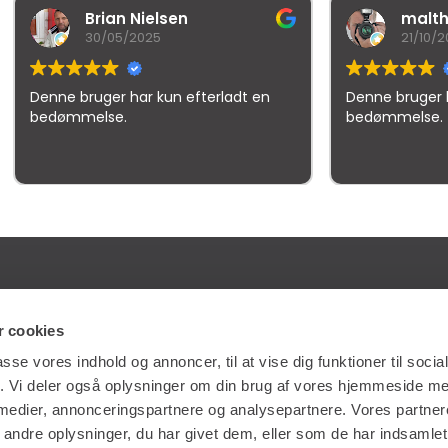
rian Nielsen
malthe holm
0/05/2025
21/10/2025
ger har kun efterladt en
Denne bruger har kun efterl
lse.
bedømmelse.
gle
samlet bedømmelse er
4.5
af 5,
på basis af
150 anmeld
ES
GENVEJE
 cookies
passe vores indhold og annoncer, til at vise dig funktioner til soci
NG
LÆS MERE OM RENTA EASY
fik. Vi deler også oplysninger om din brug af vores hjemmeside m
ERVICE
LEDIGE JOBS | KARRIERE I RENTA
 medier, annonceringspartnere og analysepartnere. Vores partne
LING
LEJE- OG LEVERINGSBETINGELSER
ndre oplysninger, du har givet dem, eller som de har indsamlet 