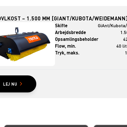
OVLKOST – 1.500 MM [GIANT/KUBOTA/WEIDEMANN
Skifte
GiAnt/Kubota
Arbejdsbredde
1.
Opsamlingsbeholder
42
Flow, min.
40 li
Tryk, maks.
1
LEJ NU