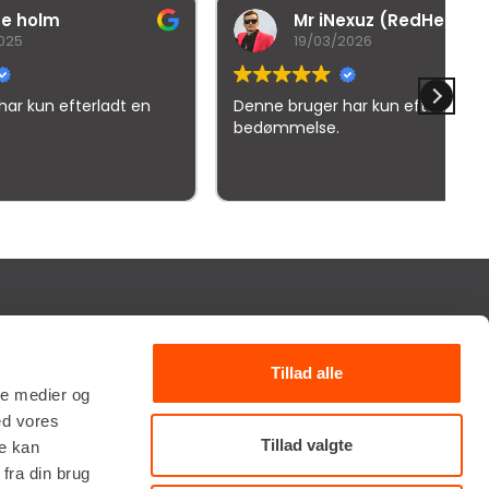
Mr iNexuz (RedHead)
19/03/2026
adt en
Denne bruger har kun efterladt en
Kv
bedømmelse.
elser
TILMELD NYHEDSBREV
Tillad alle
Få de seneste nyheder, invitationer, tips og tricks m.m.
ale medier og
ed vores
Tillad valgte
re kan
fra din brug