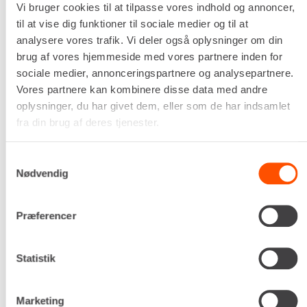
Vi bruger cookies til at tilpasse vores indhold og annoncer,
Længde
til at vise dig funktioner til sociale medier og til at
4.104 mm
analysere vores trafik. Vi deler også oplysninger om din
Egenvægt
brug af vores hjemmeside med vores partnere inden for
278 kg
sociale medier, annonceringspartnere og analysepartnere.
DKK 458,00
Pr. dag
Vores partnere kan kombinere disse data med andre
Ekskl. moms
oplysninger, du har givet dem, eller som de har indsamlet
fra din brug af deres tjenester.
Renta udlejer kun til erhverv. Gyldigt CVR-
nummer er påkrævet.
Samtykkevalg
Nødvendig
Flere informationer
LEJ NU
Præferencer
Statistik
Marketing