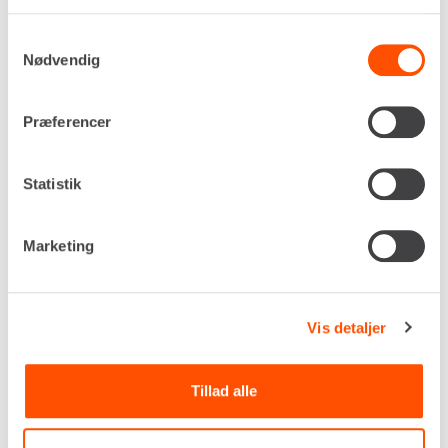
Renta udlejer kun til erhverv. Gyldigt CVR-
nummer er påkrævet.
Samtykkevalg
Nødvendig
Flere informationer
LEJ NU
Præferencer
TELESKOPLÆSSER – 6,0 M
Statistik
[BATTERI]
Marketing
Vis detaljer
Tillad alle