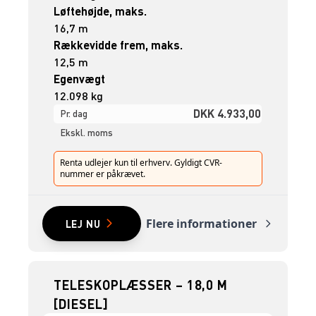
Løftehøjde, maks.
16,7 m
Rækkevidde frem, maks.
12,5 m
Egenvægt
12.098 kg
DKK 4.933,00
Pr. dag
Ekskl. moms
Renta udlejer kun til erhverv. Gyldigt CVR-
nummer er påkrævet.
Flere informationer
LEJ NU
TELESKOPLÆSSER – 18,0 M
[DIESEL]