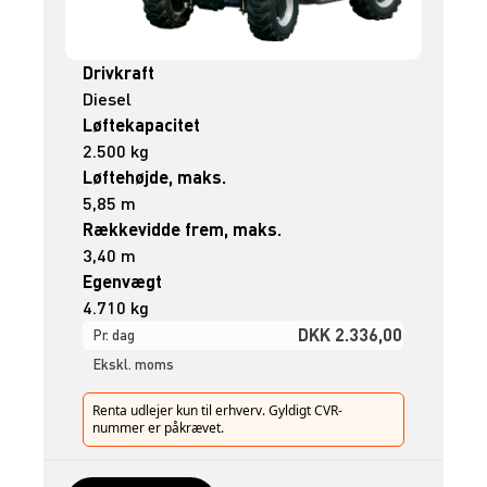
Drivkraft
Diesel
Løftekapacitet
2.500 kg
Løftehøjde, maks.
5,85 m
Rækkevidde frem, maks.
3,40 m
Egenvægt
4.710 kg
DKK 2.336,00
Pr. dag
Ekskl. moms
Renta udlejer kun til erhverv. Gyldigt CVR-
nummer er påkrævet.