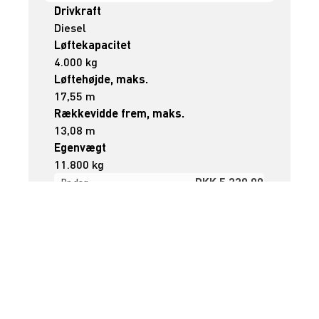
Drivkraft
Diesel
Løftekapacitet
4.000 kg
Løftehøjde, maks.
17,55 m
Rækkevidde frem, maks.
13,08 m
Egenvægt
11.800 kg
DKK 5.330,00
Pr. dag
Ekskl. moms
Renta udlejer kun til erhverv. Gyldigt CVR-
nummer er påkrævet.
Flere informationer
LEJ NU