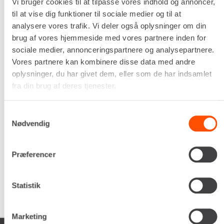
Akselantal
Vi bruger cookies til at tilpasse vores indhold og annoncer,
1
til at vise dig funktioner til sociale medier og til at
Egenvægt
analysere vores trafik. Vi deler også oplysninger om din
150 kg
brug af vores hjemmeside med vores partnere inden for
DKK 528,00
sociale medier, annonceringspartnere og analysepartnere.
Pr. dag
Vores partnere kan kombinere disse data med andre
Ekskl. moms
oplysninger, du har givet dem, eller som de har indsamlet
Renta udlejer kun til erhverv. Gyldigt CVR-
fra din brug af deres tjenester.
nummer er påkrævet.
Samtykkevalg
Nødvendig
Flere informationer
LEJ NU
Præferencer
Statistik
Marketing