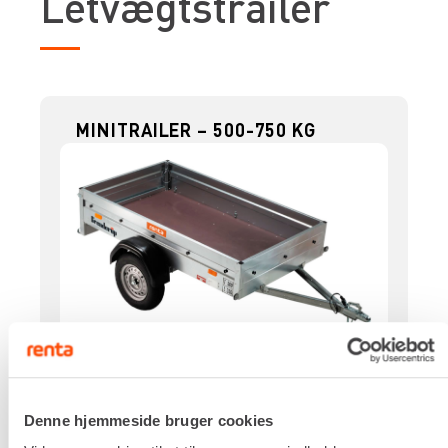
Letvægtstrailer
MINITRAILER – 500-750 KG
Lastevne
350 kg
Totalvægt
Denne hjemmeside bruger cookies
500 kg