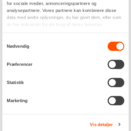
Drivkraft
for sociale medier, annonceringspartnere og
Batteri
analysepartnere. Vores partnere kan kombinere disse
Gravedybde, maks.
data med andre oplysninger, du har givet dem, eller som
2.323 mm
de har indsamlet fra din brug af deres tjenester.
Udtømningshøjde, maks.
2.439 mm
Samtykkevalg
Jordtryk
Nødvendig
0,29 kg/cm²
Egenvægt
1.797 kg
Præferencer
DKK 3.586,00
Pr. dag
Ekskl. moms
Statistik
Renta udlejer kun til erhverv. Gyldigt CVR-
nummer er påkrævet.
Marketing
Flere informationer
LEJ NU
Vis detaljer