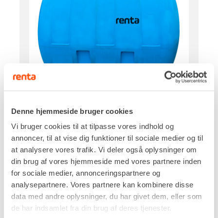
Kapacitet
Denne hjemmeside bruger cookies
2.000 liter
Vi bruger cookies til at tilpasse vores indhold og
Dimensioner (H x B x L)
annoncer, til at vise dig funktioner til sociale medier og til
1.400 x 1.300 x 1.700 mm
at analysere vores trafik. Vi deler også oplysninger om
Materiale
din brug af vores hjemmeside med vores partnere inden
LDPE
for sociale medier, annonceringspartnere og
Tilslutningsrør
analysepartnere. Vores partnere kan kombinere disse
1½"
data med andre oplysninger, du har givet dem, eller som
Egenvægt
de har indsamlet fra din brug af deres tjenester.
60,0 kg