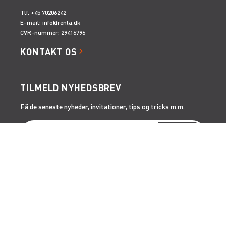
Tlf. +45 70206242
E-mail:
info@renta.dk
CVR-nummer: 29416796
KONTAKT OS
TILMELD NYHEDSBREV
Få de seneste nyheder, invitationer, tips og tricks m.m.
SERVICES
RÅDGIVNING