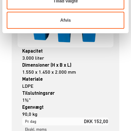
Tillad valgte
Afvis
Kapacitet
3.000 liter
Dimensioner (H x B x L)
1.550 x 1.450 x 2.000 mm
Materiale
LDPE
Tilslutningsrør
1½"
Egenvægt
90,0 kg
DKK 152,00
Pr. dag
Ekskl. moms