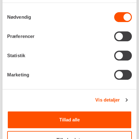
DKK 152,00
Pr. dag
Samtykkevalg
Ekskl. moms
Nødvendig
Der beregnes kalenderdage på slamtanke.
Præferencer
Renta udlejer kun til erhverv. Gyldigt CVR-
nummer er påkrævet.
Statistik
Flere informationer
LEJ NU
Marketing
SLAMTANK – 3.000 LITER
Vis detaljer
Tillad alle