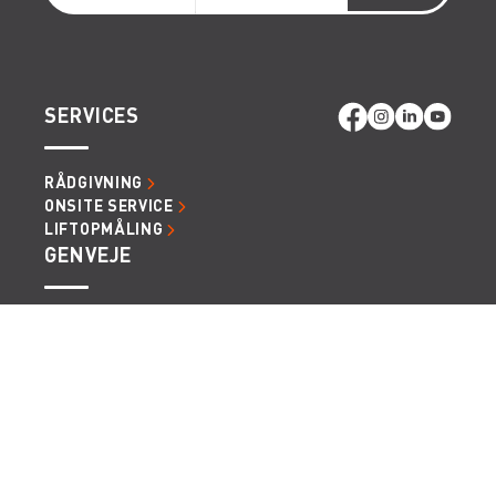
SERVICES
RÅDGIVNING
ONSITE SERVICE
LIFTOPMÅLING
GENVEJE
LÆS MERE OM RENTA EASY
LEDIGE JOBS | KARRIERE I RENTA
LEJE- OG LEVERINGSBETINGELSER
Vi tager forbehold for eventuelle fejl og ændringer.