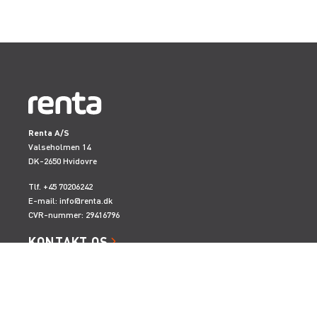
Renta A/S
Valseholmen 14
DK-2650 Hvidovre
Tlf. +45 70206242
E-mail:
info@renta.dk
CVR-nummer: 29416796
KONTAKT OS
TILMELD NYHEDSBREV