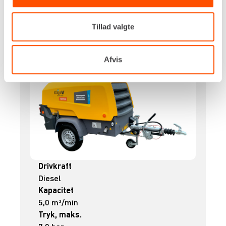
Flere informationer
LEJ NU
Tillad valgte
Afvis
KOMPRESSOR – 5,3 M³/MIN
Drivkraft
Diesel
Kapacitet
5,0 m³/min
Tryk, maks.