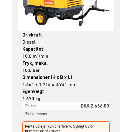
Drivkraft
Diesel
Kapacitet
10,0 m³/min
Tryk, maks.
10,0 bar
Dimensioner (H x B x L)
1.661 x 1.716 x 3.941 mm
Egenvægt
1.670 kg
DKK 2.666,00
Pr. dag
Ekskl. moms
Renta udlejer kun til erhverv. Gyldigt CVR-
nummer er påkrævet.