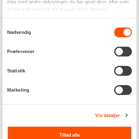
data med andre oplysninger, du har givet dem, eller som
de har indsamlet fra din brug af deres tjenester.
Drivkraft
Samtykkevalg
Nødvendig
Diesel
Kapacitet
3,7 m³/min
Præferencer
Tryk, maks.
7,0 bar
Dimensioner (H x B x L)
Statistik
1.258 x 1.410 x 3.129 mm
Egenvægt
Marketing
915 kg
DKK 833,00
Pr. dag
Ekskl. moms
Vis detaljer
Renta udlejer kun til erhverv. Gyldigt CVR-
nummer er påkrævet.
Tillad alle