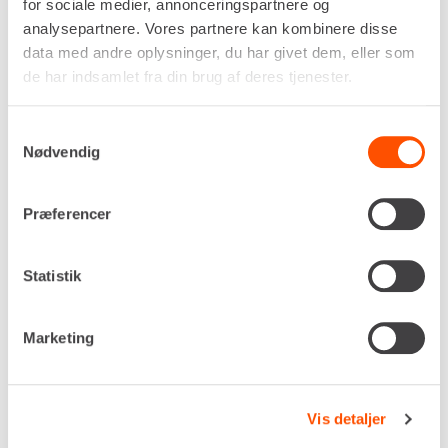
for sociale medier, annonceringspartnere og
Benzin
analysepartnere. Vores partnere kan kombinere disse
Ydelse (hk / kW)
data med andre oplysninger, du har givet dem, eller som
2,1 / 1,6
de har indsamlet fra din brug af deres tjenester.
Arbejdsbredde
400 mm
Samtykkevalg
Vibrationsniveau
Nødvendig
<2,50 m/s²
Egenvægt
45,0 kg
Præferencer
DKK 821,00
Pr. dag
Ekskl. moms
Statistik
Renta udlejer kun til erhverv. Gyldigt CVR-
nummer er påkrævet.
Marketing
Flere informationer
LEJ NU
Vis detaljer