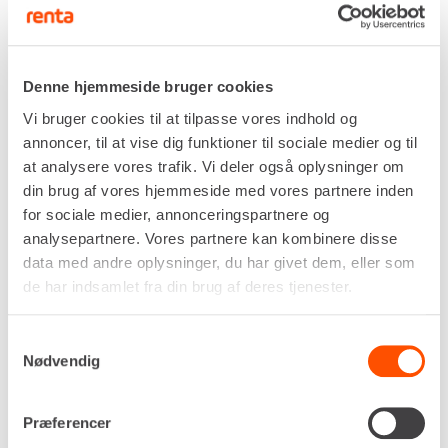
Drivkraft
230v
Kapacitet, maks
Denne hjemmeside bruger cookies
ø16 mm
Vi bruger cookies til at tilpasse vores indhold og
Klippe hastighed
annoncer, til at vise dig funktioner til sociale medier og til
2,0 sek
at analysere vores trafik. Vi deler også oplysninger om
Dimensioner (H x B x L)
din brug af vores hjemmeside med vores partnere inden
140 x 130 x 525 mm
for sociale medier, annonceringspartnere og
Egenvægt
analysepartnere. Vores partnere kan kombinere disse
9,4 kg
data med andre oplysninger, du har givet dem, eller som
DKK 581,00
Pr. dag
de har indsamlet fra din brug af deres tjenester.
Ekskl. moms
Samtykkevalg
Renta udlejer kun til erhverv. Gyldigt CVR-
Nødvendig
nummer er påkrævet.
Præferencer
Flere informationer
LEJ NU