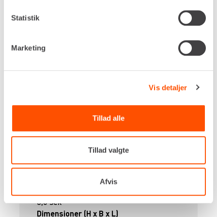
Statistik
ARMERINGSKLIPPER – Ø20 MM
[230V]
Marketing
Vis detaljer
Tillad alle
Drivkraft
Tillad valgte
230v
Kapacitet, maks
ø20 mm
Afvis
Klippe hastighed
3,0 sek
Dimensioner (H x B x L)