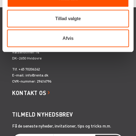
Tillad valgte
Afvis
Renta A/S
Valseholmen 14
DK-2650 Hvidovre
Tlf. +45 70206242
E-mail:
info@renta.dk
CVR-nummer: 29416796
KONTAKT OS
TILMELD NYHEDSBREV
Få de seneste nyheder, invitationer, tips og tricks m.m.