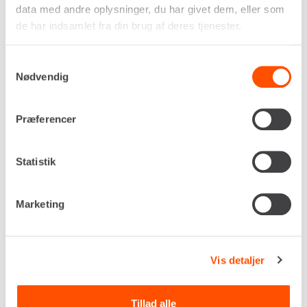
data med andre oplysninger, du har givet dem, eller som
46 mm
de har indsamlet fra din brug af deres tjenester.
Klingediameter
ø125 mm
Egenvægt
Samtykkevalg
Nødvendig
5,6 kg
DKK 492,00
Pr. dag
Ekskl. moms
Præferencer
Renta udlejer kun til erhverv. Gyldigt CVR-
nummer er påkrævet.
Statistik
Flere informationer
Marketing
LEJ NU
Vis detaljer
Tillad alle